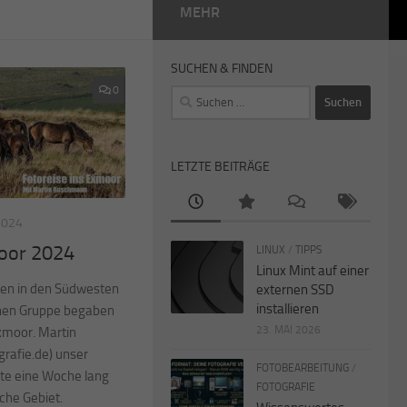
MEHR
SUCHEN & FINDEN
0
Suchen
nach:
LETZTE BEITRÄGE
2024
moor 2024
LINUX
/
TIPPS
Linux Mint auf einer
den in den Südwesten
externen SSD
installieren
einen Gruppe begaben
23. MAI 2026
xmoor. Martin
rafie.de) unser
FOTOBEARBEITUNG
/
rte eine Woche lang
FOTOGRAFIE
iche Gebiet.