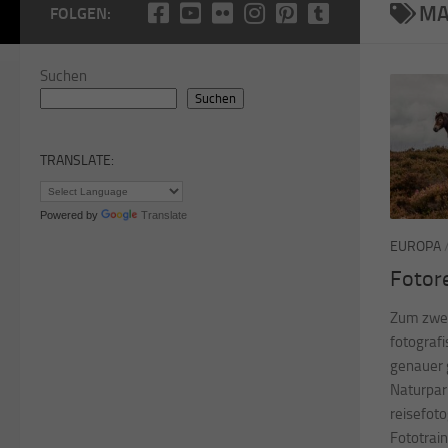
MA
FOLGEN:
Suchen
Suchen
TRANSLATE:
Powered by
Translate
EUROPA
Fotor
Zum zwei
fotograf
genauer 
Naturpar
reisefot
Fototrain