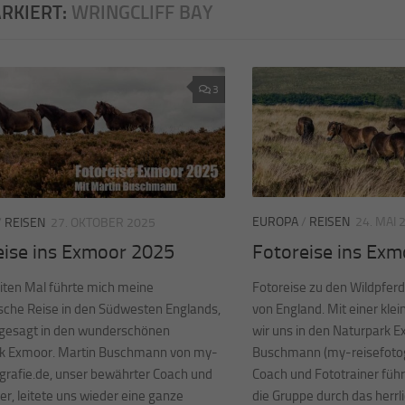
RKIERT:
WRINGCLIFF BAY
3
EUROPA
/
REISEN
24. MAI 
/
REISEN
27. OKTOBER 2025
Fotoreise ins Ex
eise ins Exmoor 2025
Fotoreise zu den Wildpfer
ten Mal führte mich meine
von England. Mit einer kl
ische Reise in den Südwesten Englands,
wir uns in den Naturpark E
gesagt in den wunderschönen
Buschmann (my-reisefotog
k Exmoor. Martin Buschmann von my-
Coach und Fototrainer füh
ografie.de, unser bewährter Coach und
die Gruppe durch das herrl
er, leitete uns wieder eine ganze