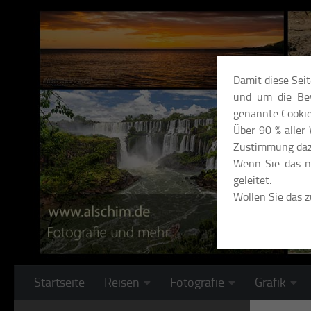
Unter dem Inhalt
Damit diese Sei
und um die Bew
genannte Cookie
Über 90 % aller
Zustimmung daz
Wenn Sie das ni
geleitet.
Wollen Sie das 
Startseite
Reisen
Fotografie
Grafik