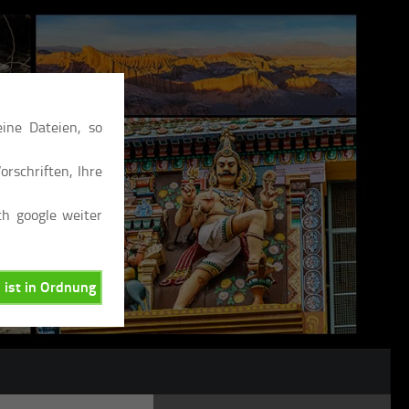
ine Dateien, so
rschriften, Ihre
ch google weiter
, ist in Ordnung