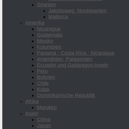
Spanien
Jakobsweg, Nordspanien
Mallorca
Amerika
Nicaragua
Guatemala
Mexiko
Kolumbien
Panama · Costa Rica · Nicaragua
Argentinien, Patagonien
Ecuador und Galápagos-Inseln
Peru
Bolivien
Chile
Kuba
Dominikanische Republik
Afrika
Marokko
Asien
China
Japan