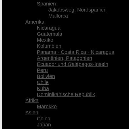
Spanien
Jakobsweg, Nordspanien
Mallorca
Amerika
Nicaragua
Guatemala
Mexiko
Kolumbien
Panama · Costa Rica · Nicaragua
Argentinien, Patagonien
Ecuador und Galápagos-Inseln
Peru
Bolivien
Chile
Kuba
Dominikanische Republik
Afrika
Marokko
Asien
China
Japan