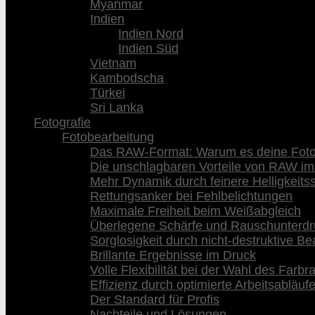
Myanmar
Indien
Indien Nord
Indien Süd
Vietnam
Kambodscha
Türkei
Sri Lanka
Fotografie
Fotobearbeitung
Das RAW-Format: Warum es deine Fotog
Die unschlagbaren Vorteile von RAW im
Mehr Dynamik durch feinere Helligkeits
Rettungsanker bei Fehlbelichtungen
Maximale Freiheit beim Weißabgleich
Überlegene Schärfe und Rauschunterd
Sorglosigkeit durch nicht-destruktive Be
Brillante Ergebnisse im Druck
Volle Flexibilität bei der Wahl des Farb
Effizienz durch optimierte Arbeitsabläuf
Der Standard für Profis
Nachteile und Lösungen