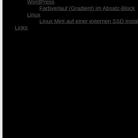
WordPress
Farbverlauf (Gradient) im Absatz-Block
Linux
Linux Mint auf einer externen SSD instal
Links