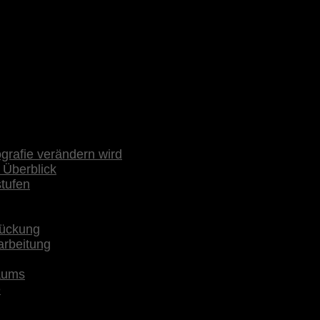
rafie verändern wird
 Überblick
stufen
rückung
arbeitung
raums
e