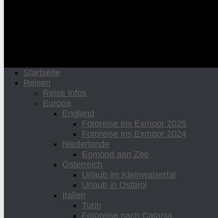
Startseite
Reisen
Reise Infos
Europa
England
Fotoreise ins Exmoor 2025
Fotoreise ins Exmoor 2024
Niederlande
Egmond aan Zee
Österreich
Urlaub im Kleinwalsertal
Urlaub in Osttirol
Italien
Turin
Fotoreise nach Catania