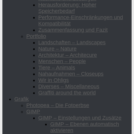
Herausforderung: Hoher
Speicherbedarf
Performance-Einschränkungen und
Kompatibilität
Zusammenfassung und Fazit
Portfolio
Landschaften – Landscapes
Nature – Nature
Architektur – Architecure
Menschen – People
Tiere – Animals
Nahaufnahmen – Closeups
Wir in Ohligs
Diverses – Miscellaneous
Graffiti around the world
Grafik
Photopea – Die Fotoerbse
GIMP
GIMP – Einstellungen und Zusätze
GIMP – Ebenen automatisch
aktivieren