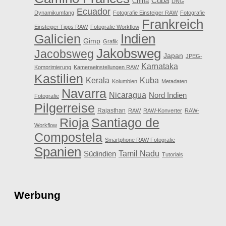
Cuba
China
DNG
Ecuador
Dynamikumfang
Fotografie Einsteiger RAW
Fotografie
Frankreich
Einsteiger Tipps RAW
Fotografie Workflow
Galicien
Indien
Gimp
Grafik
Jakobsweg
Jacobsweg
Japan
JPEG-
Karnataka
Komprimierung
Kameraeinstellungen RAW
Kastilien
Kerala
Kuba
Kolumbien
Metadaten
Navarra
Nicaragua
Nord Indien
Fotografie
Pilgerreise
Rajasthan
RAW
RAW-Konverter
RAW-
Rioja
Santiago de
Workflow
Compostela
Smartphone RAW Fotografie
Spanien
Tamil Nadu
Südindien
Tutorials
Werbung