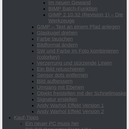
Im neuen Gewand
BIMP Batch-Funktion
GIMP 2.10.32 (Revision 1) – Die
Werkzeuge
GIMP – Text an einem Pfad anlegen
Glaskugel drehen
Farbe tauschen
Bildformat ändern
SW und Farbe im Foto kombinieren
(colorkey)
Verzerrung und stürzende Linien
Ein Bild retuschieren
Sensor dots entfernen
Bild aufbessern
Umgang mit Ebenen
Objekt freistellen mit der Schnellmaske
Signatur erstellen
Andy Warhol Effekt Version 1
Andy Warhol Effekt Version 2
Kauf-Tipps
Ein neuer PC muss her