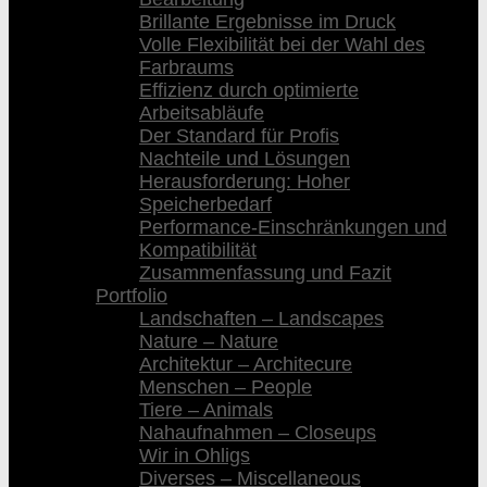
Brillante Ergebnisse im Druck
Volle Flexibilität bei der Wahl des
Farbraums
Effizienz durch optimierte
Arbeitsabläufe
Der Standard für Profis
Nachteile und Lösungen
Herausforderung: Hoher
Speicherbedarf
Performance-Einschränkungen und
Kompatibilität
Zusammenfassung und Fazit
Portfolio
Landschaften – Landscapes
Nature – Nature
Architektur – Architecure
Menschen – People
Tiere – Animals
Nahaufnahmen – Closeups
Wir in Ohligs
Diverses – Miscellaneous