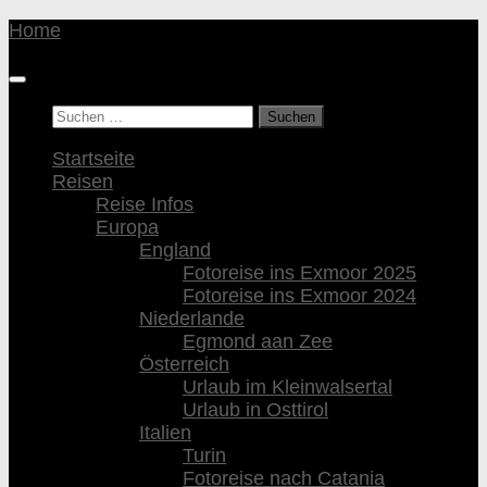
Unter
Home
dem
Inhalt
Suchen
nach:
Startseite
Reisen
Reise Infos
Europa
England
Fotoreise ins Exmoor 2025
Fotoreise ins Exmoor 2024
Niederlande
Egmond aan Zee
Österreich
Urlaub im Kleinwalsertal
Urlaub in Osttirol
Italien
Turin
Fotoreise nach Catania