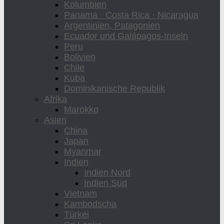
Kolumbien
Panama · Costa Rica · Nicaragua
Argentinien, Patagonien
Ecuador und Galápagos-Inseln
Peru
Bolivien
Chile
Kuba
Dominikanische Republik
Afrika
Marokko
Asien
China
Japan
Myanmar
Indien
Indien Nord
Indien Süd
Vietnam
Kambodscha
Türkei