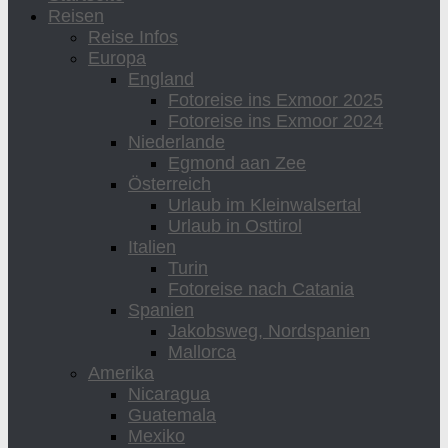
Reisen
Reise Infos
Europa
England
Fotoreise ins Exmoor 2025
Fotoreise ins Exmoor 2024
Niederlande
Egmond aan Zee
Österreich
Urlaub im Kleinwalsertal
Urlaub in Osttirol
Italien
Turin
Fotoreise nach Catania
Spanien
Jakobsweg, Nordspanien
Mallorca
Amerika
Nicaragua
Guatemala
Mexiko