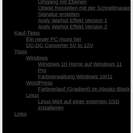
Umgang mit Ebenen
Objekt freistellen mit der Schnellmaske
Signatur erstellen
Andy Warhol Effekt Version 1
Andy Warhol Effekt Version 2
Kauf-Tipps
Ein neuer PC muss her
DC-DC Converter 5V to 12V
Tipps
Windows
Windows 10 Home auf Windows 11
Pro
Farbverwaltung Windows 10/11
WordPress
Farbverlauf (Gradient) im Absatz-Block
Linux
Linux Mint auf einer externen SSD
installieren
Links