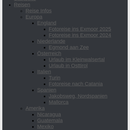
Reisen
Reise Infos
Europa
England
Fotoreise ins Exmoor 2025
Fotoreise ins Exmoor 2024
Niederlande
Egmond aan Zee
Österreich
Urlaub im Kleinwalsertal
Urlaub in Osttirol
Italien
Turin
Fotoreise nach Catania
Spanien
Jakobsweg, Nordspanien
Mallorca
Amerika
Nicaragua
Guatemala
Mexiko