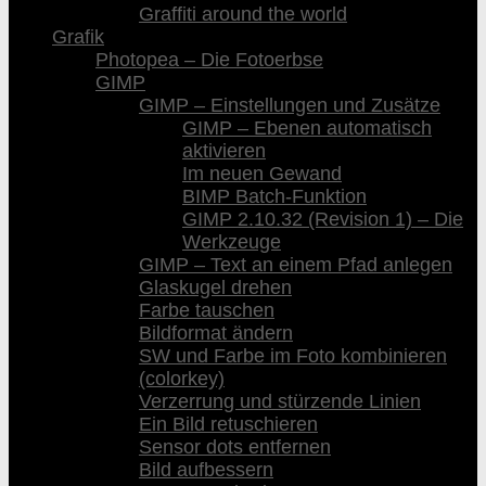
Graffiti around the world
Grafik
Photopea – Die Fotoerbse
GIMP
GIMP – Einstellungen und Zusätze
GIMP – Ebenen automatisch
aktivieren
Im neuen Gewand
BIMP Batch-Funktion
GIMP 2.10.32 (Revision 1) – Die
Werkzeuge
GIMP – Text an einem Pfad anlegen
Glaskugel drehen
Farbe tauschen
Bildformat ändern
SW und Farbe im Foto kombinieren
(colorkey)
Verzerrung und stürzende Linien
Ein Bild retuschieren
Sensor dots entfernen
Bild aufbessern