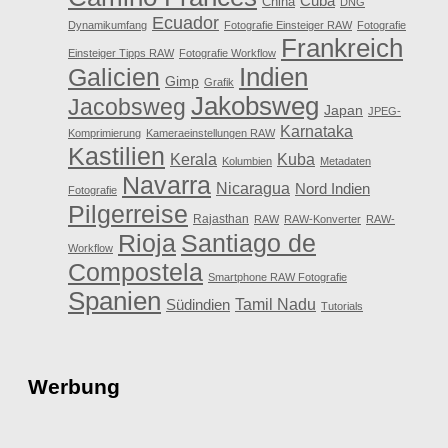
Cuba
China
DNG
Ecuador
Dynamikumfang
Fotografie Einsteiger RAW
Fotografie
Frankreich
Einsteiger Tipps RAW
Fotografie Workflow
Galicien
Indien
Gimp
Grafik
Jakobsweg
Jacobsweg
Japan
JPEG-
Karnataka
Komprimierung
Kameraeinstellungen RAW
Kastilien
Kerala
Kuba
Kolumbien
Metadaten
Navarra
Nicaragua
Nord Indien
Fotografie
Pilgerreise
Rajasthan
RAW
RAW-Konverter
RAW-
Rioja
Santiago de
Workflow
Compostela
Smartphone RAW Fotografie
Spanien
Tamil Nadu
Südindien
Tutorials
Werbung