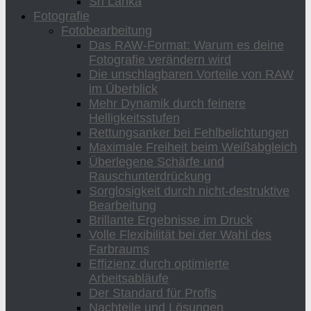
Sri Lanka
Fotografie
Fotobearbeitung
Das RAW-Format: Warum es deine
Fotografie verändern wird
Die unschlagbaren Vorteile von RAW
im Überblick
Mehr Dynamik durch feinere
Helligkeitsstufen
Rettungsanker bei Fehlbelichtungen
Maximale Freiheit beim Weißabgleich
Überlegene Schärfe und
Rauschunterdrückung
Sorglosigkeit durch nicht-destruktive
Bearbeitung
Brillante Ergebnisse im Druck
Volle Flexibilität bei der Wahl des
Farbraums
Effizienz durch optimierte
Arbeitsabläufe
Der Standard für Profis
Nachteile und Lösungen