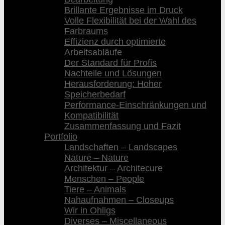
Brillante Ergebnisse im Druck
Volle Flexibilität bei der Wahl des
Farbraums
Effizienz durch optimierte
Arbeitsabläufe
Der Standard für Profis
Nachteile und Lösungen
Herausforderung: Hoher
Speicherbedarf
Performance-Einschränkungen und
Kompatibilität
Zusammenfassung und Fazit
Portfolio
Landschaften – Landscapes
Nature – Nature
Architektur – Architecure
Menschen – People
Tiere – Animals
Nahaufnahmen – Closeups
Wir in Ohligs
Diverses – Miscellaneous