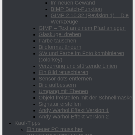
Im neuen Gewand
BIMP Batch-Funktion
GIMP 2.10.32 (Revision 1) – Die
Werkzeuge
GIMP – Text an einem Pfad anlegen
Glaskugel drehen
Farbe tauschen
Bildformat ändern
SW und Farbe im Foto kombinieren
(colorkey)
Verzerrung und stürzende Linien
Ein Bild retuschieren
Sensor dots entfernen
Bild aufbessern
Umgang mit Ebenen
Objekt freistellen mit der Schnellmaske
Signatur erstellen
Andy Warhol Effekt Version 1
Andy Warhol Effekt Version 2
Kauf-Tipps
Ein neuer PC muss her