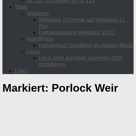
DC-DC Converter 5V to 12V
Tipps
Windows
Windows 10 Home auf Windows 11
Pro
Farbverwaltung Windows 10/11
WordPress
Farbverlauf (Gradient) im Absatz-Block
Linux
Linux Mint auf einer externen SSD
installieren
Links
Markiert:
Porlock Weir