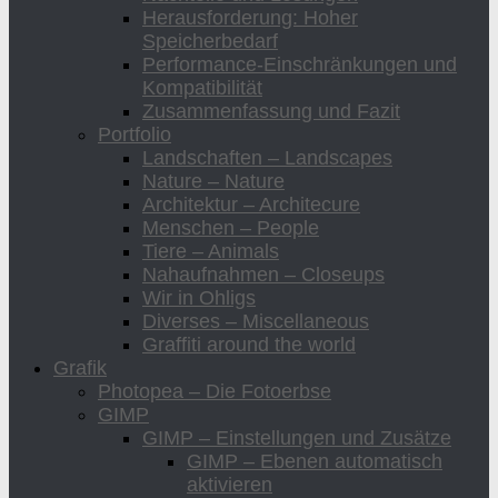
Herausforderung: Hoher
Speicherbedarf
Performance-Einschränkungen und
Kompatibilität
Zusammenfassung und Fazit
Portfolio
Landschaften – Landscapes
Nature – Nature
Architektur – Architecure
Menschen – People
Tiere – Animals
Nahaufnahmen – Closeups
Wir in Ohligs
Diverses – Miscellaneous
Graffiti around the world
Grafik
Photopea – Die Fotoerbse
GIMP
GIMP – Einstellungen und Zusätze
GIMP – Ebenen automatisch
aktivieren