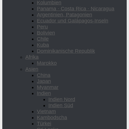
Kolumbien
Panama · Costa Rica · Nicaragua
Argentinien, Patagonien
Ecuador und Galápagos-Inseln
Peru
Bolivien
Chile
Kuba
Dominikanische Republik
Afrika
Marokko
Asien
China
Japan
Myanmar
Indien
Indien Nord
Indien Süd
Vietnam
Kambodscha
Türkei