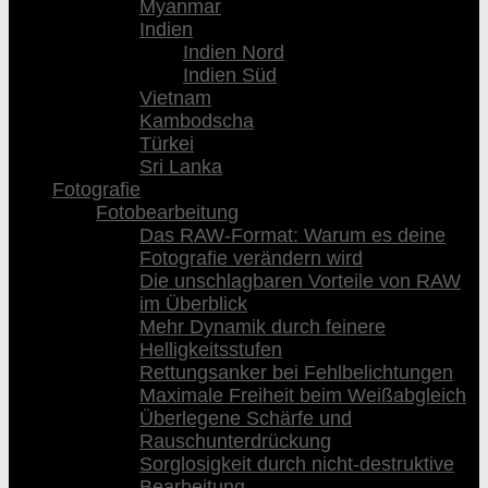
Myanmar
Indien
Indien Nord
Indien Süd
Vietnam
Kambodscha
Türkei
Sri Lanka
Fotografie
Fotobearbeitung
Das RAW-Format: Warum es deine
Fotografie verändern wird
Die unschlagbaren Vorteile von RAW
im Überblick
Mehr Dynamik durch feinere
Helligkeitsstufen
Rettungsanker bei Fehlbelichtungen
Maximale Freiheit beim Weißabgleich
Überlegene Schärfe und
Rauschunterdrückung
Sorglosigkeit durch nicht-destruktive
Bearbeitung