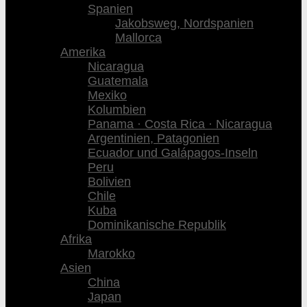
Spanien
Jakobsweg, Nordspanien
Mallorca
Amerika
Nicaragua
Guatemala
Mexiko
Kolumbien
Panama · Costa Rica · Nicaragua
Argentinien, Patagonien
Ecuador und Galápagos-Inseln
Peru
Bolivien
Chile
Kuba
Dominikanische Republik
Afrika
Marokko
Asien
China
Japan