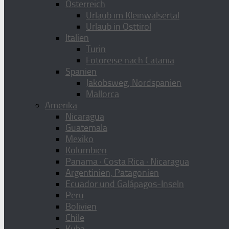
Österreich
Urlaub im Kleinwalsertal
Urlaub in Osttirol
Italien
Turin
Fotoreise nach Catania
Spanien
Jakobsweg, Nordspanien
Mallorca
Amerika
Nicaragua
Guatemala
Mexiko
Kolumbien
Panama · Costa Rica · Nicaragua
Argentinien, Patagonien
Ecuador und Galápagos-Inseln
Peru
Bolivien
Chile