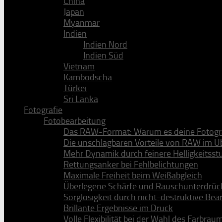
China
Japan
Myanmar
Indien
Indien Nord
Indien Süd
Vietnam
Kambodscha
Türkei
Sri Lanka
Fotografie
Fotobearbeitung
Das RAW-Format: Warum es deine Fotogra
Die unschlagbaren Vorteile von RAW im Üb
Mehr Dynamik durch feinere Helligkeitsst
Rettungsanker bei Fehlbelichtungen
Maximale Freiheit beim Weißabgleich
Überlegene Schärfe und Rauschunterdrü
Sorglosigkeit durch nicht-destruktive Bea
Brillante Ergebnisse im Druck
Volle Flexibilität bei der Wahl des Farbrau