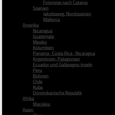
Fotoreise nach Catania
Spanien
Jakobsweg, Nordspanien
Mallorca
Amerika
Nicaragua
Guatemala
Mexiko
Kolumbien
Panama · Costa Rica · Nicaragua
Argentinien, Patagonien
Ecuador und Galápagos-Inseln
Peru
Bolivien
Chile
Kuba
Dominikanische Republik
Afrika
Marokko
Asien