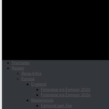
Startseite
Reisen
Reise Infos
Europa
England
Fotoreise ins Exmoor 2025
Fotoreise ins Exmoor 2024
Niederlande
Egmond aan Zee