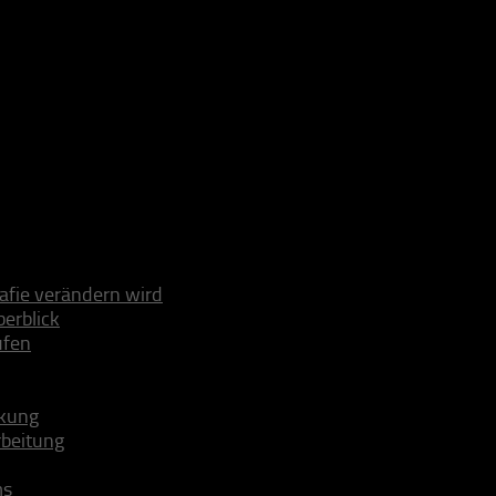
fie verändern wird
erblick
ufen
ckung
rbeitung
ms