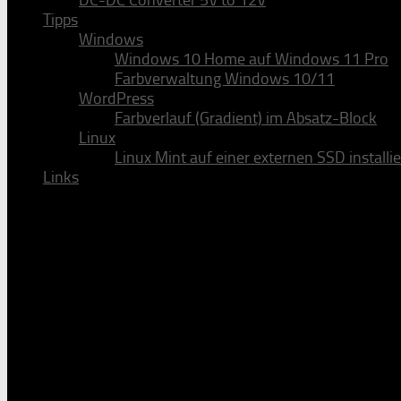
DC-DC Converter 5V to 12V
Tipps
Windows
Windows 10 Home auf Windows 11 Pro
Farbverwaltung Windows 10/11
WordPress
Farbverlauf (Gradient) im Absatz-Block
Linux
Linux Mint auf einer externen SSD installi
Links