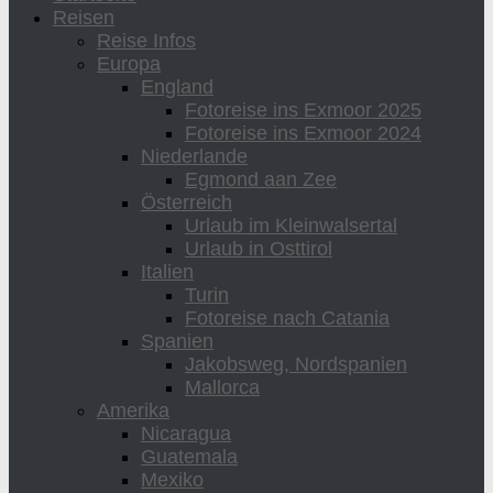
Reisen
Reise Infos
Europa
England
Fotoreise ins Exmoor 2025
Fotoreise ins Exmoor 2024
Niederlande
Egmond aan Zee
Österreich
Urlaub im Kleinwalsertal
Urlaub in Osttirol
Italien
Turin
Fotoreise nach Catania
Spanien
Jakobsweg, Nordspanien
Mallorca
Amerika
Nicaragua
Guatemala
Mexiko