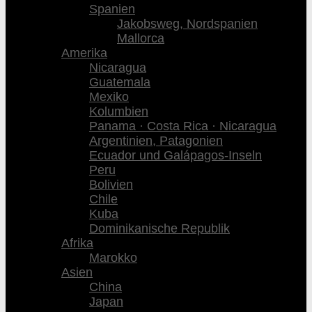
Spanien
Jakobsweg, Nordspanien
Mallorca
Amerika
Nicaragua
Guatemala
Mexiko
Kolumbien
Panama · Costa Rica · Nicaragua
Argentinien, Patagonien
Ecuador und Galápagos-Inseln
Peru
Bolivien
Chile
Kuba
Dominikanische Republik
Afrika
Marokko
Asien
China
Japan