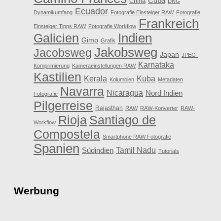
Cuba
China
DNG
Ecuador
Dynamikumfang
Fotografie Einsteiger RAW
Fotografie
Frankreich
Einsteiger Tipps RAW
Fotografie Workflow
Galicien
Indien
Gimp
Grafik
Jakobsweg
Jacobsweg
Japan
JPEG-
Karnataka
Komprimierung
Kameraeinstellungen RAW
Kastilien
Kerala
Kuba
Kolumbien
Metadaten
Navarra
Nicaragua
Nord Indien
Fotografie
Pilgerreise
Rajasthan
RAW
RAW-Konverter
RAW-
Rioja
Santiago de
Workflow
Compostela
Smartphone RAW Fotografie
Spanien
Tamil Nadu
Südindien
Tutorials
Werbung