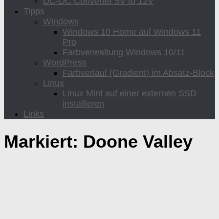
DC-DC Converter 5V to 12V
Tipps
Windows
Windows 10 Home auf Windows 11
Pro
Farbverwaltung Windows 10/11
WordPress
Farbverlauf (Gradient) im Absatz-Block
Linux
Linux Mint auf einer externen SSD
installieren
Links
Markiert:
Doone Valley