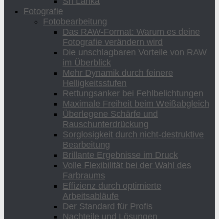
Sri Lanka
Fotografie
Fotobearbeitung
Das RAW-Format: Warum es deine
Fotografie verändern wird
Die unschlagbaren Vorteile von RAW
im Überblick
Mehr Dynamik durch feinere
Helligkeitsstufen
Rettungsanker bei Fehlbelichtungen
Maximale Freiheit beim Weißabgleich
Überlegene Schärfe und
Rauschunterdrückung
Sorglosigkeit durch nicht-destruktive
Bearbeitung
Brillante Ergebnisse im Druck
Volle Flexibilität bei der Wahl des
Farbraums
Effizienz durch optimierte
Arbeitsabläufe
Der Standard für Profis
Nachteile und Lösungen