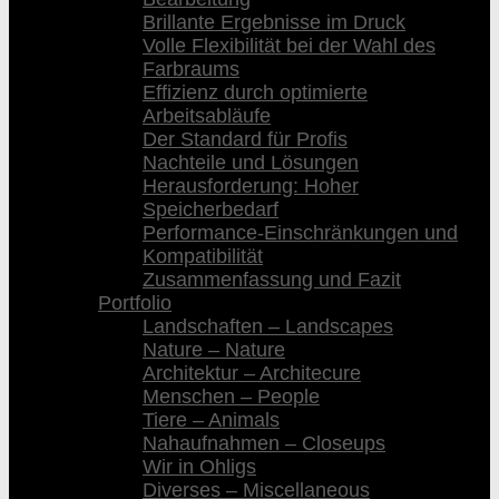
Brillante Ergebnisse im Druck
Volle Flexibilität bei der Wahl des
Farbraums
Effizienz durch optimierte
Arbeitsabläufe
Der Standard für Profis
Nachteile und Lösungen
Herausforderung: Hoher
Speicherbedarf
Performance-Einschränkungen und
Kompatibilität
Zusammenfassung und Fazit
Portfolio
Landschaften – Landscapes
Nature – Nature
Architektur – Architecure
Menschen – People
Tiere – Animals
Nahaufnahmen – Closeups
Wir in Ohligs
Diverses – Miscellaneous