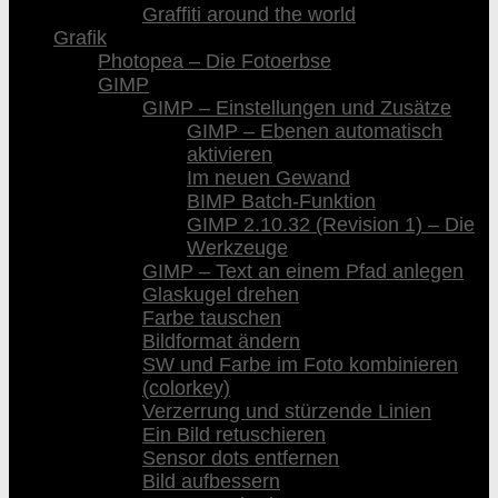
Graffiti around the world
Grafik
Photopea – Die Fotoerbse
GIMP
GIMP – Einstellungen und Zusätze
GIMP – Ebenen automatisch
aktivieren
Im neuen Gewand
BIMP Batch-Funktion
GIMP 2.10.32 (Revision 1) – Die
Werkzeuge
GIMP – Text an einem Pfad anlegen
Glaskugel drehen
Farbe tauschen
Bildformat ändern
SW und Farbe im Foto kombinieren
(colorkey)
Verzerrung und stürzende Linien
Ein Bild retuschieren
Sensor dots entfernen
Bild aufbessern