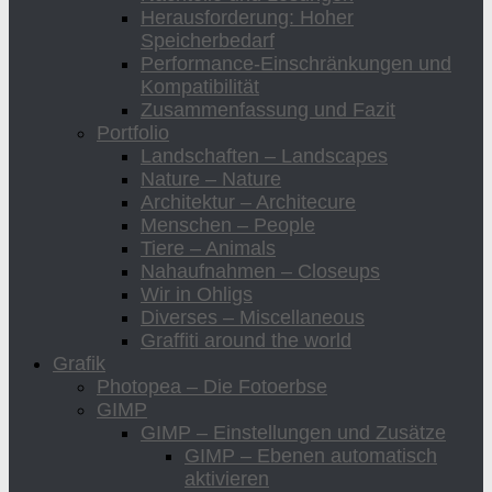
Herausforderung: Hoher
Speicherbedarf
Performance-Einschränkungen und
Kompatibilität
Zusammenfassung und Fazit
Portfolio
Landschaften – Landscapes
Nature – Nature
Architektur – Architecure
Menschen – People
Tiere – Animals
Nahaufnahmen – Closeups
Wir in Ohligs
Diverses – Miscellaneous
Graffiti around the world
Grafik
Photopea – Die Fotoerbse
GIMP
GIMP – Einstellungen und Zusätze
GIMP – Ebenen automatisch
aktivieren