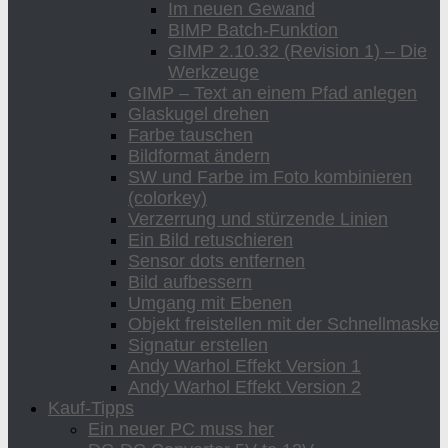
Im neuen Gewand
BIMP Batch-Funktion
GIMP 2.10.32 (Revision 1) – Die
Werkzeuge
GIMP – Text an einem Pfad anlegen
Glaskugel drehen
Farbe tauschen
Bildformat ändern
SW und Farbe im Foto kombinieren
(colorkey)
Verzerrung und stürzende Linien
Ein Bild retuschieren
Sensor dots entfernen
Bild aufbessern
Umgang mit Ebenen
Objekt freistellen mit der Schnellmaske
Signatur erstellen
Andy Warhol Effekt Version 1
Andy Warhol Effekt Version 2
Kauf-Tipps
Ein neuer PC muss her