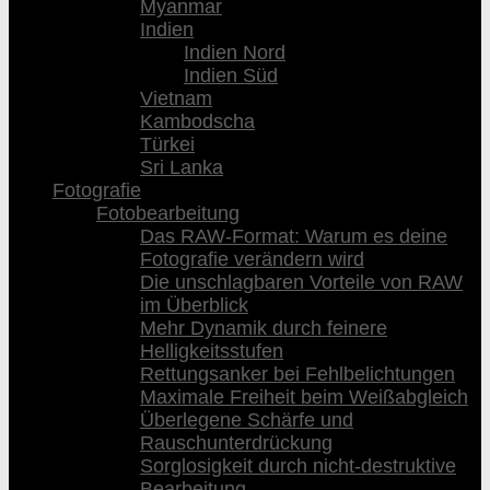
Myanmar
Indien
Indien Nord
Indien Süd
Vietnam
Kambodscha
Türkei
Sri Lanka
Fotografie
Fotobearbeitung
Das RAW-Format: Warum es deine
Fotografie verändern wird
Die unschlagbaren Vorteile von RAW
im Überblick
Mehr Dynamik durch feinere
Helligkeitsstufen
Rettungsanker bei Fehlbelichtungen
Maximale Freiheit beim Weißabgleich
Überlegene Schärfe und
Rauschunterdrückung
Sorglosigkeit durch nicht-destruktive
Bearbeitung