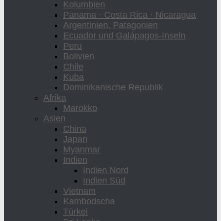
Kolumbien
Panama · Costa Rica · Nicaragua
Argentinien, Patagonien
Ecuador und Galápagos-Inseln
Peru
Bolivien
Chile
Kuba
Dominikanische Republik
Afrika
Marokko
Asien
China
Japan
Myanmar
Indien
Indien Nord
Indien Süd
Vietnam
Kambodscha
Türkei