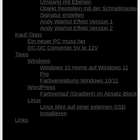
Umgang mit Ebenen
Objekt freistellen mit der Schnellmaske
Signatur erstellen
Andy Warhol Effekt Version 1
Andy Warhol Effekt Version 2
Kauf-Tipps
Ein neuer PC muss her
DC-DC Converter 5V to 12V
Tipps
Windows
Windows 10 Home auf Windows 11
Pro
Farbverwaltung Windows 10/11
WordPress
Farbverlauf (Gradient) im Absatz-Block
Linux
Linux Mint auf einer externen SSD
installieren
Links