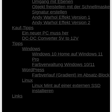
Umgang mit Ebenen
Objekt freistellen mit der Schnellmaske
Signatur erstellen
Andy Warhol Effekt Version 1
Andy Warhol Effekt Version 2
Kauf-Tipps
Ein neuer PC muss her
DC-DC Converter 5V to 12V
Tipps
Windows
Windows 10 Home auf Windows 11
Pro
Farbverwaltung Windows 10/11
WordPress
Farbverlauf (Gradient) im Absatz-Block
Linux
Linux Mint auf einer externen SSD
installieren
Links