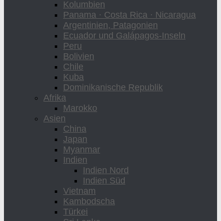
Kolumbien
Panama · Costa Rica · Nicaragua
Argentinien, Patagonien
Ecuador und Galápagos-Inseln
Peru
Bolivien
Chile
Kuba
Dominikanische Republik
Afrika
Marokko
Asien
China
Japan
Myanmar
Indien
Indien Nord
Indien Süd
Vietnam
Kambodscha
Türkei