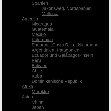
Spanien
Jakobsweg, Nordspanien
Mallorca
Amerika
Nicaragua
Guatemala
Mexiko
Kolumbien
Panama · Costa Rica · Nicaragua
Argentinien, Patagonien
Ecuador und Galápagos-Inseln
Peru
Bolivien
Chile
Kuba
Dominikanische Republik
Afrika
Marokko
Asien
China
Japan