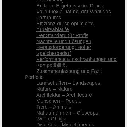
Brillante Ergebnisse im Druck
Volle Flexibilität bei der Wahl des
Farbraums
Effizienz durch optimierte
Arbeitsabläufe
Der Standard für Profis
Nachteile und Lösungen
Herausforderung: Hoher
Speicherbedarf
Performance-Einschränkungen und
Kompatibilität
Zusammenfassung und Fazit
Portfolio
Landschaften – Landscapes
Nature – Nature
Architektur – Architecure
Menschen – People
Tiere – Animals
Nahaufnahmen – Closeups
Wir in Ohligs
Diverses – Miscellaneous