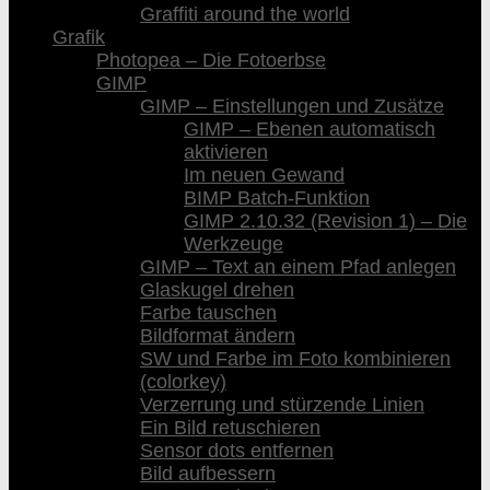
Graffiti around the world
Grafik
Photopea – Die Fotoerbse
GIMP
GIMP – Einstellungen und Zusätze
GIMP – Ebenen automatisch
aktivieren
Im neuen Gewand
BIMP Batch-Funktion
GIMP 2.10.32 (Revision 1) – Die
Werkzeuge
GIMP – Text an einem Pfad anlegen
Glaskugel drehen
Farbe tauschen
Bildformat ändern
SW und Farbe im Foto kombinieren
(colorkey)
Verzerrung und stürzende Linien
Ein Bild retuschieren
Sensor dots entfernen
Bild aufbessern