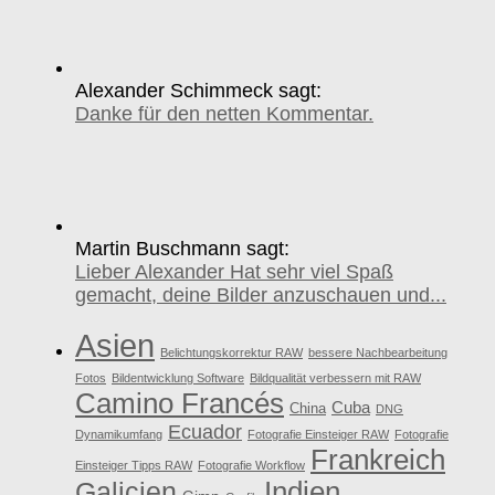
Alexander Schimmeck sagt:
Danke für den netten Kommentar.
Martin Buschmann sagt:
Lieber Alexander Hat sehr viel Spaß
gemacht, deine Bilder anzuschauen und...
Asien
Belichtungskorrektur RAW
bessere Nachbearbeitung
Fotos
Bildentwicklung Software
Bildqualität verbessern mit RAW
Camino Francés
Cuba
China
DNG
Ecuador
Dynamikumfang
Fotografie Einsteiger RAW
Fotografie
Frankreich
Einsteiger Tipps RAW
Fotografie Workflow
Galicien
Indien