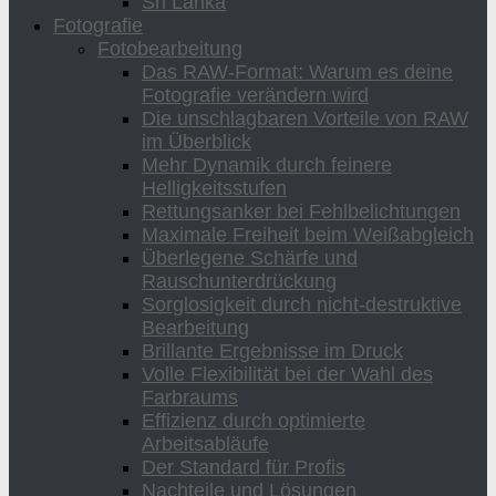
Sri Lanka
Fotografie
Fotobearbeitung
Das RAW-Format: Warum es deine
Fotografie verändern wird
Die unschlagbaren Vorteile von RAW
im Überblick
Mehr Dynamik durch feinere
Helligkeitsstufen
Rettungsanker bei Fehlbelichtungen
Maximale Freiheit beim Weißabgleich
Überlegene Schärfe und
Rauschunterdrückung
Sorglosigkeit durch nicht-destruktive
Bearbeitung
Brillante Ergebnisse im Druck
Volle Flexibilität bei der Wahl des
Farbraums
Effizienz durch optimierte
Arbeitsabläufe
Der Standard für Profis
Nachteile und Lösungen