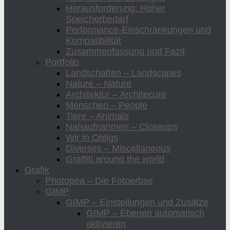
Herausforderung: Hoher
Speicherbedarf
Performance-Einschränkungen und
Kompatibilität
Zusammenfassung und Fazit
Portfolio
Landschaften – Landscapes
Nature – Nature
Architektur – Architecure
Menschen – People
Tiere – Animals
Nahaufnahmen – Closeups
Wir in Ohligs
Diverses – Miscellaneous
Graffiti around the world
Grafik
Photopea – Die Fotoerbse
GIMP
GIMP – Einstellungen und Zusätze
GIMP – Ebenen automatisch
aktivieren