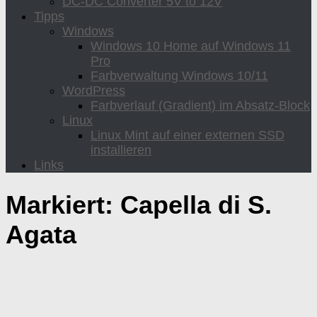
DC-DC Converter 5V to 12V
Tipps
Windows
Windows 10 Home auf Windows 11
Pro
Farbverwaltung Windows 10/11
WordPress
Farbverlauf (Gradient) im Absatz-Block
Linux
Linux Mint auf einer externen SSD
installieren
Links
Markiert:
Capella di S.
Agata