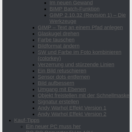
Im neuen Gewand
BIMP Batch-Funktion
GIMP 2.10.32 (Revision 1) – Die
Werkzeuge
GIMP – Text an einem Pfad anlegen
Glaskugel drehen
Farbe tauschen
Bildformat ändern
SW und Farbe im Foto kombinieren
(colorkey)
Verzerrung und stürzende Linien
Ein Bild retuschieren
Sensor dots entfernen
Bild aufbessern
Umgang mit Ebenen
Objekt freistellen mit der Schnellmaske
Signatur erstellen
Andy Warhol Effekt Version 1
Andy Warhol Effekt Version 2
Kauf-Tipps
Ein neuer PC muss her