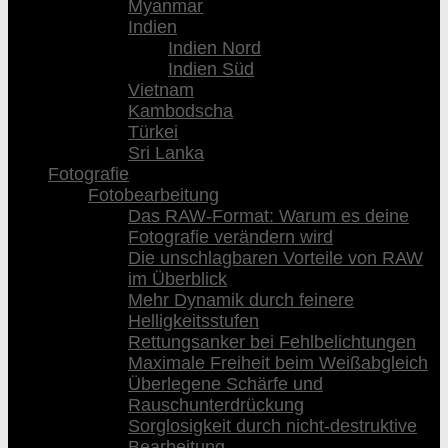
Myanmar
Indien
Indien Nord
Indien Süd
Vietnam
Kambodscha
Türkei
Sri Lanka
Fotografie
Fotobearbeitung
Das RAW-Format: Warum es deine
Fotografie verändern wird
Die unschlagbaren Vorteile von RAW
im Überblick
Mehr Dynamik durch feinere
Helligkeitsstufen
Rettungsanker bei Fehlbelichtungen
Maximale Freiheit beim Weißabgleich
Überlegene Schärfe und
Rauschunterdrückung
Sorglosigkeit durch nicht-destruktive
Bearbeitung