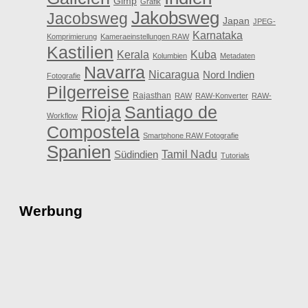
Gimp
Grafik
Jakobsweg
Jacobsweg
Japan
JPEG-
Karnataka
Komprimierung
Kameraeinstellungen RAW
Kastilien
Kerala
Kuba
Kolumbien
Metadaten
Navarra
Nicaragua
Nord Indien
Fotografie
Pilgerreise
Rajasthan
RAW
RAW-Konverter
RAW-
Rioja
Santiago de
Workflow
Compostela
Smartphone RAW Fotografie
Spanien
Tamil Nadu
Südindien
Tutorials
Werbung