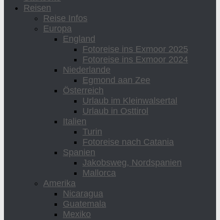
Reisen
Reise Infos
Europa
England
Fotoreise ins Exmoor 2025
Fotoreise ins Exmoor 2024
Niederlande
Egmond aan Zee
Österreich
Urlaub im Kleinwalsertal
Urlaub in Osttirol
Italien
Turin
Fotoreise nach Catania
Spanien
Jakobsweg, Nordspanien
Mallorca
Amerika
Nicaragua
Guatemala
Mexiko