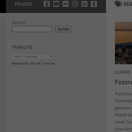
MA
FOLGEN:
Suchen
Suchen
TRANSLATE:
Powered by
Translate
EUROPA
Fotor
Kurzurlau
Fotoreise
genauer g
Martin B
unser Coa
eine klei