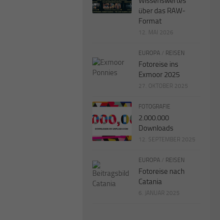
Wissenswertes
über das RAW-
Format
12. MAI 2026
EUROPA
/
REISEN
Fotoreise ins
Exmoor 2025
27. OKTOBER 2025
FOTOGRAFIE
2.000.000
Downloads
12. SEPTEMBER 2025
EUROPA
/
REISEN
Fotoreise nach
Catania
6. JANUAR 2025