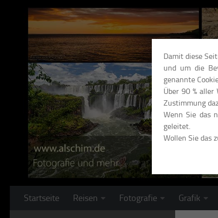
Unter dem Inhalt
Damit diese Sei
und um die Bew
genannte Cookie
Über 90 % aller
Zustimmung daz
Wenn Sie das ni
geleitet.
Wollen Sie das 
Startseite
Reisen
Fotografie
Grafik