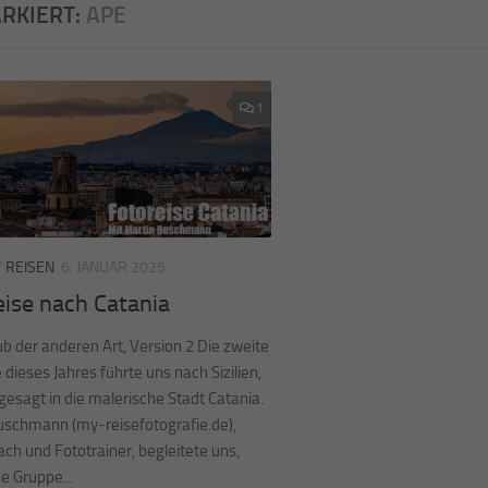
RKIERT:
APE
1
/
REISEN
6. JANUAR 2025
eise nach Catania
b der anderen Art, Version 2 Die zweite
 dieses Jahres führte uns nach Sizilien,
esagt in die malerische Stadt Catania.
uschmann (my-reisefotografie.de),
ch und Fototrainer, begleitete uns,
ne Gruppe...