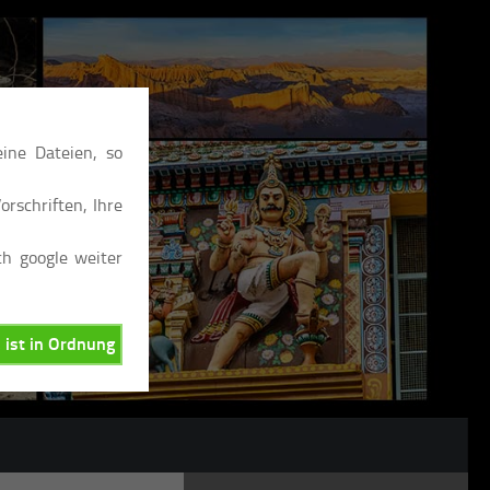
ine Dateien, so
rschriften, Ihre
ch google weiter
, ist in Ordnung