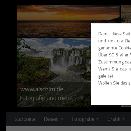
Unter dem Inhalt
Damit diese Sei
und um die Bew
genannte Cookie
Über 90 % aller
Zustimmung daz
Wenn Sie das ni
geleitet.
Wollen Sie das 
Startseite
Reisen
Fotografie
Grafik