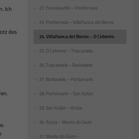
22. Foncebadón – Ponferrada
. Ich
.
23. Ponferrada – Villafranca del Bierzo
rotz des
24. Villafranca del Bierzo – O Cebreiro
25. O Cebreiro – Triacastela
26. Triacastela – Barbadelo
27. Barbadelo – Portomarín
fen.
28. Portomarín – San Xulián
29. San Xulián – Arzúa
30. Arzúa – Monto do Gozo
as
e
31. Monto do Gozo –