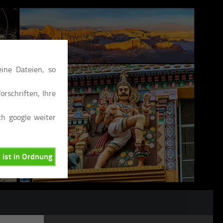
ine Dateien, so
rschriften, Ihre
ch google weiter
, ist in Ordnung