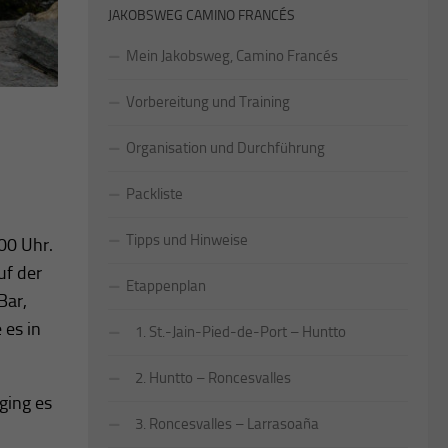
JAKOBSWEG CAMINO FRANCÉS
Mein Jakobsweg, Camino Francés
Vorbereitung und Training
Organisation und Durchführung
Packliste
Tipps und Hinweise
.00 Uhr.
uf der
Etappenplan
Bar,
 es in
1. St.-Jain-Pied-de-Port – Huntto
2. Huntto – Roncesvalles
ging es
3. Roncesvalles – Larrasoaña