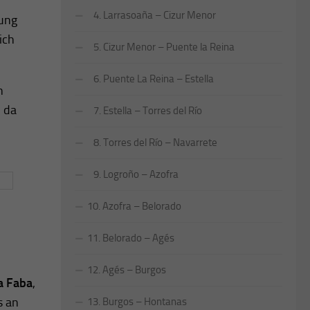
4. Larrasoaña – Cizur Menor
bung
ich
5. Cizur Menor – Puente la Reina
6. Puente La Reina – Estella
n
n da
7. Estella – Torres del Río
8. Torres del Río – Navarrete
9. Logroño – Azofra
10. Azofra – Belorado
11. Belorado – Agés
12. Agés – Burgos
a Faba
,
s an
13. Burgos – Hontanas