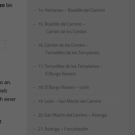
rzo
bis
14. Hontanas – Boadillo del Camino
15. Boadillo del Camino –
Carrión de los Condes
16. Carrión de los Condes –
Terradillos de los Templarios
17. Terradillos de los Templarios –
El Burgo Ranero
o an.
18. El Burgo Ranero – León
rieb
h einer
19. León – San Martin del Camino
20. San Martin del Camino – Astorga
t
21. Astorga – Foncebadón