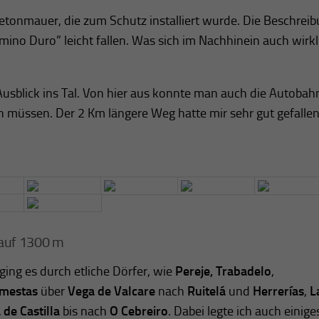
Betonmauer, die zum Schutz installiert wurde. Die Beschrei
ino Duro” leicht fallen. Was sich im Nachhinein auch wirkl
Ausblick ins Tal. Von hier aus konnte man auch die Autobah
en müssen. Der 2 Km längere Weg hatte mir sehr gut gefalle
 auf 1300 m
ging es durch etliche Dörfer, wie
Pereje, Trabadelo
,
mestas
über
Vega de Valcare
nach
Ruitelá
und
Herrerías
,
L
de Castilla
bis nach
O Cebreiro
. Dabei legte ich auch einige