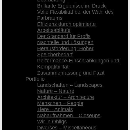
Brillante Ergebnisse im Druck
Volle Flexibilität bei der Wahl des
Farbraums
Effizienz durch optimierte
Arbeitsabläufe
Der Standard für Profis
Nachteile und Lösungen
Herausforderung: Hoher
Speicherbedarf
Performance-Einschränkungen und
Kompatibilität
Zusammenfassung und Fazit
Portfolio
Landschaften – Landscapes
Nature – Nature
Architektur – Architecure
Menschen – People
Tiere – Animals
Nahaufnahmen – Closeups
Wir in Ohligs
Diverses – Miscellaneous