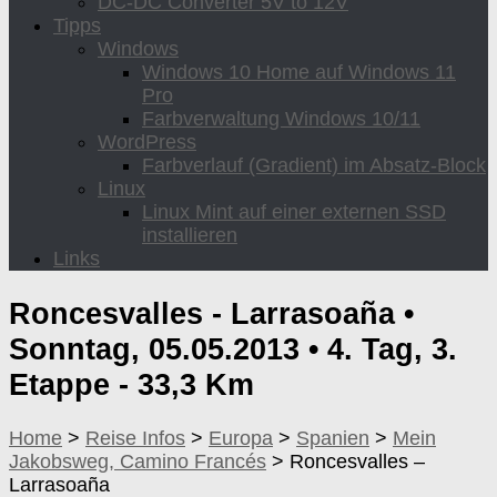
DC-DC Converter 5V to 12V
Tipps
Windows
Windows 10 Home auf Windows 11
Pro
Farbverwaltung Windows 10/11
WordPress
Farbverlauf (Gradient) im Absatz-Block
Linux
Linux Mint auf einer externen SSD
installieren
Links
Roncesvalles - Larrasoaña •
Sonntag, 05.05.2013 • 4. Tag, 3.
Etappe - 33,3 Km
Home
>
Reise Infos
>
Europa
>
Spanien
>
Mein
Jakobsweg, Camino Francés
>
Roncesvalles –
Larrasoaña