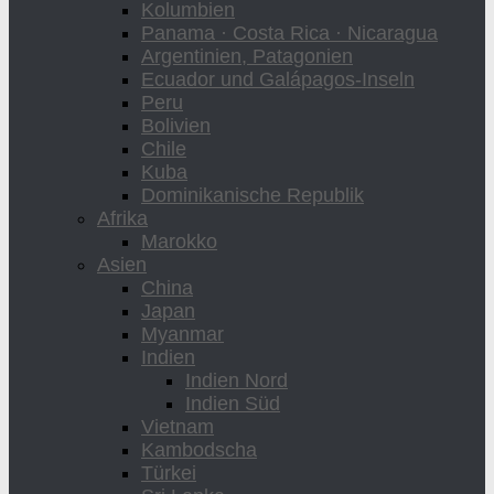
Kolumbien
Panama · Costa Rica · Nicaragua
Argentinien, Patagonien
Ecuador und Galápagos-Inseln
Peru
Bolivien
Chile
Kuba
Dominikanische Republik
Afrika
Marokko
Asien
China
Japan
Myanmar
Indien
Indien Nord
Indien Süd
Vietnam
Kambodscha
Türkei