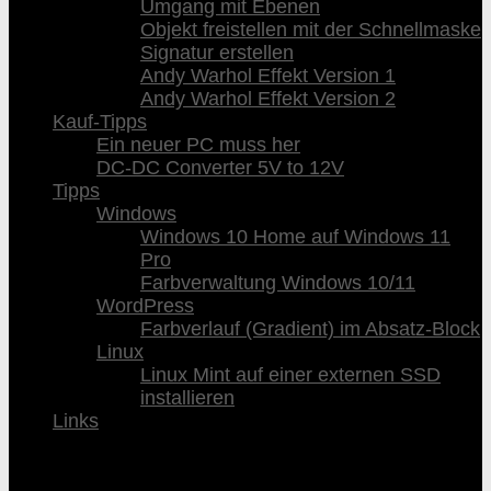
Umgang mit Ebenen
Objekt freistellen mit der Schnellmaske
Signatur erstellen
Andy Warhol Effekt Version 1
Andy Warhol Effekt Version 2
Kauf-Tipps
Ein neuer PC muss her
DC-DC Converter 5V to 12V
Tipps
Windows
Windows 10 Home auf Windows 11
Pro
Farbverwaltung Windows 10/11
WordPress
Farbverlauf (Gradient) im Absatz-Block
Linux
Linux Mint auf einer externen SSD
installieren
Links