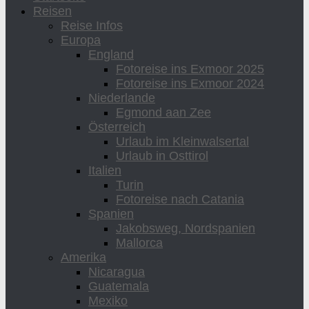
Reisen
Reise Infos
Europa
England
Fotoreise ins Exmoor 2025
Fotoreise ins Exmoor 2024
Niederlande
Egmond aan Zee
Österreich
Urlaub im Kleinwalsertal
Urlaub in Osttirol
Italien
Turin
Fotoreise nach Catania
Spanien
Jakobsweg, Nordspanien
Mallorca
Amerika
Nicaragua
Guatemala
Mexiko