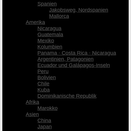
Spanien
Jakobsweg, Nordspanien
Mallorca
Amerika
Nicaragua
Guatemala
Mexiko
Kolumbien
Panama · Costa Rica · Nicaragua
Argentinien, Patagonien
Ecuador und Galápagos-Inseln
Peru
Bolivien
Chile
Kuba
Dominikanische Republik
Afrika
Marokko
Asien
China
Japan