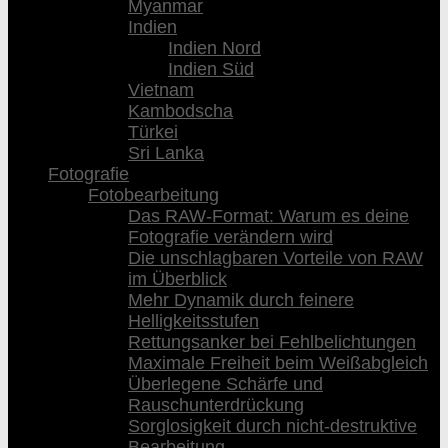
Myanmar
Indien
Indien Nord
Indien Süd
Vietnam
Kambodscha
Türkei
Sri Lanka
Fotografie
Fotobearbeitung
Das RAW-Format: Warum es deine
Fotografie verändern wird
Die unschlagbaren Vorteile von RAW
im Überblick
Mehr Dynamik durch feinere
Helligkeitsstufen
Rettungsanker bei Fehlbelichtungen
Maximale Freiheit beim Weißabgleich
Überlegene Schärfe und
Rauschunterdrückung
Sorglosigkeit durch nicht-destruktive
Bearbeitung