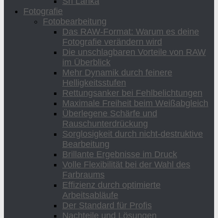
Sri Lanka
Fotografie
Fotobearbeitung
Das RAW-Format: Warum es deine
Fotografie verändern wird
Die unschlagbaren Vorteile von RAW
im Überblick
Mehr Dynamik durch feinere
Helligkeitsstufen
Rettungsanker bei Fehlbelichtungen
Maximale Freiheit beim Weißabgleich
Überlegene Schärfe und
Rauschunterdrückung
Sorglosigkeit durch nicht-destruktive
Bearbeitung
Brillante Ergebnisse im Druck
Volle Flexibilität bei der Wahl des
Farbraums
Effizienz durch optimierte
Arbeitsabläufe
Der Standard für Profis
Nachteile und Lösungen