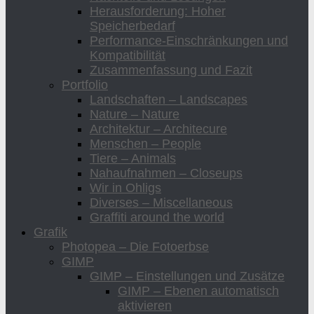
Herausforderung: Hoher
Speicherbedarf
Performance-Einschränkungen und
Kompatibilität
Zusammenfassung und Fazit
Portfolio
Landschaften – Landscapes
Nature – Nature
Architektur – Architecure
Menschen – People
Tiere – Animals
Nahaufnahmen – Closeups
Wir in Ohligs
Diverses – Miscellaneous
Graffiti around the world
Grafik
Photopea – Die Fotoerbse
GIMP
GIMP – Einstellungen und Zusätze
GIMP – Ebenen automatisch
aktivieren