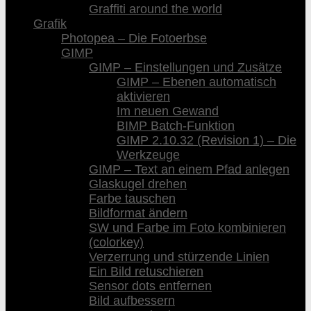
Graffiti around the world
Grafik
Photopea – Die Fotoerbse
GIMP
GIMP – Einstellungen und Zusätze
GIMP – Ebenen automatisch
aktivieren
Im neuen Gewand
BIMP Batch-Funktion
GIMP 2.10.32 (Revision 1) – Die
Werkzeuge
GIMP – Text an einem Pfad anlegen
Glaskugel drehen
Farbe tauschen
Bildformat ändern
SW und Farbe im Foto kombinieren
(colorkey)
Verzerrung und stürzende Linien
Ein Bild retuschieren
Sensor dots entfernen
Bild aufbessern