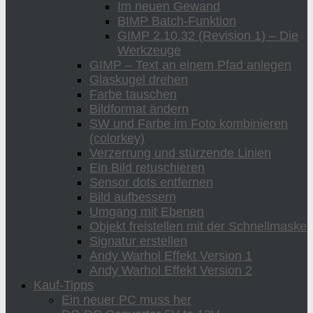
Im neuen Gewand
BIMP Batch-Funktion
GIMP 2.10.32 (Revision 1) – Die
Werkzeuge
GIMP – Text an einem Pfad anlegen
Glaskugel drehen
Farbe tauschen
Bildformat ändern
SW und Farbe im Foto kombinieren
(colorkey)
Verzerrung und stürzende Linien
Ein Bild retuschieren
Sensor dots entfernen
Bild aufbessern
Umgang mit Ebenen
Objekt freistellen mit der Schnellmaske
Signatur erstellen
Andy Warhol Effekt Version 1
Andy Warhol Effekt Version 2
Kauf-Tipps
Ein neuer PC muss her