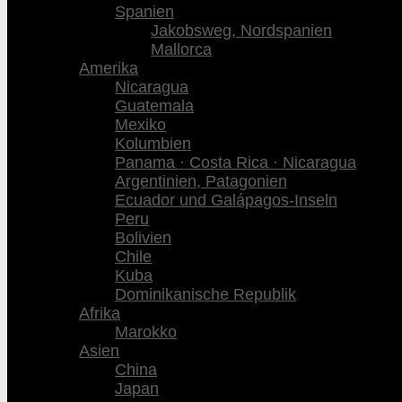
Spanien
Jakobsweg, Nordspanien
Mallorca
Amerika
Nicaragua
Guatemala
Mexiko
Kolumbien
Panama · Costa Rica · Nicaragua
Argentinien, Patagonien
Ecuador und Galápagos-Inseln
Peru
Bolivien
Chile
Kuba
Dominikanische Republik
Afrika
Marokko
Asien
China
Japan