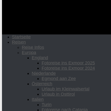
Startseite
Reisen
Reise Infos
Europa
England
Fotoreise ins Exmoor 2025
Fotoreise ins Exmoor 2024
Niederlande
Egmond aan Zee
Österreich
Urlaub im Kleinwalsertal
Urlaub in Osttirol
Italien
Turin
Fotoreise nach Catania