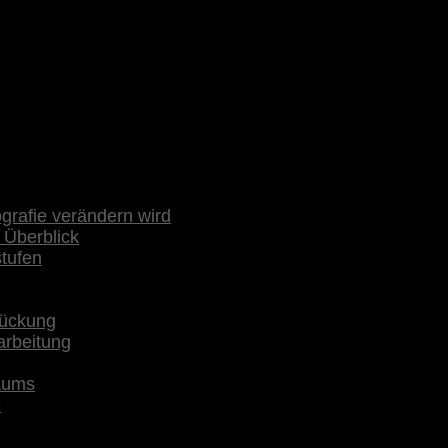
rafie verändern wird
 Überblick
stufen
rückung
arbeitung
raums
e