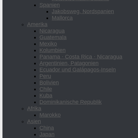
Spanien
Jakobsweg, Nordspanien
Mallorca
Amerika
Nicaragua
Guatemala
Mexiko
Kolumbien
Panama · Costa Rica · Nicaragua
Argentinien, Patagonien
Ecuador und Galápagos-Inseln
Peru
Bolivien
Chile
Kuba
Dominikanische Republik
Afrika
Marokko
Asien
China
Japan