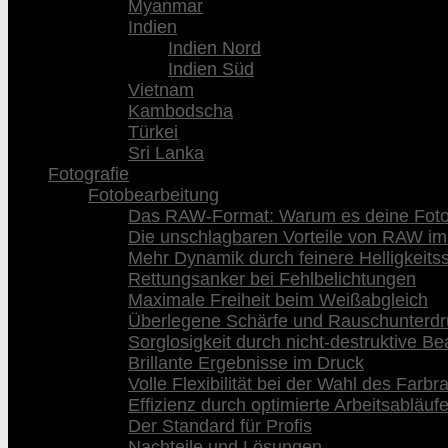
Myanmar
Indien
Indien Nord
Indien Süd
Vietnam
Kambodscha
Türkei
Sri Lanka
Fotografie
Fotobearbeitung
Das RAW-Format: Warum es deine Fotog
Die unschlagbaren Vorteile von RAW im
Mehr Dynamik durch feinere Helligkeits
Rettungsanker bei Fehlbelichtungen
Maximale Freiheit beim Weißabgleich
Überlegene Schärfe und Rauschunterd
Sorglosigkeit durch nicht-destruktive Be
Brillante Ergebnisse im Druck
Volle Flexibilität bei der Wahl des Farb
Effizienz durch optimierte Arbeitsabläuf
Der Standard für Profis
Nachteile und Lösungen