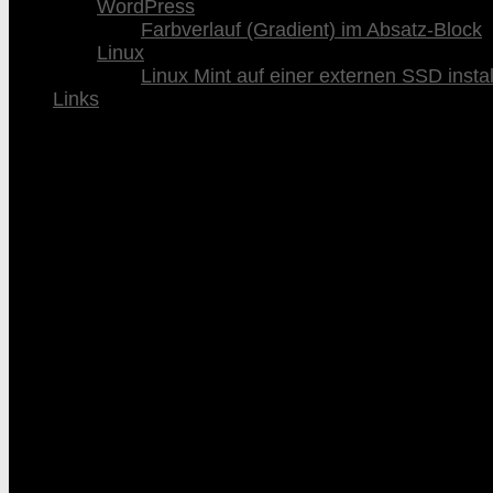
WordPress
Farbverlauf (Gradient) im Absatz-Block
Linux
Linux Mint auf einer externen SSD instal
Links