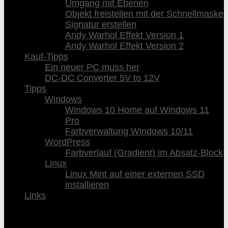
Umgang mit Ebenen
Objekt freistellen mit der Schnellmaske
Signatur erstellen
Andy Warhol Effekt Version 1
Andy Warhol Effekt Version 2
Kauf-Tipps
Ein neuer PC muss her
DC-DC Converter 5V to 12V
Tipps
Windows
Windows 10 Home auf Windows 11
Pro
Farbverwaltung Windows 10/11
WordPress
Farbverlauf (Gradient) im Absatz-Block
Linux
Linux Mint auf einer externen SSD
installieren
Links