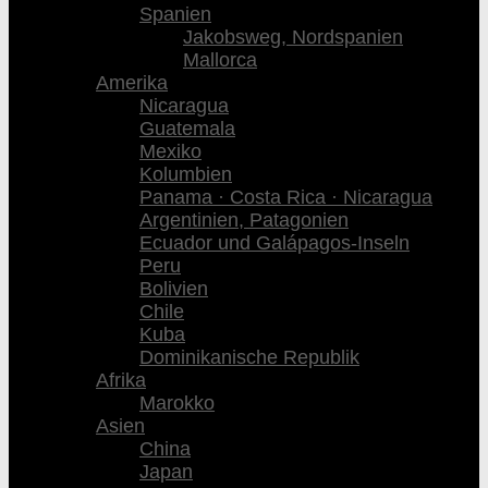
Spanien
Jakobsweg, Nordspanien
Mallorca
Amerika
Nicaragua
Guatemala
Mexiko
Kolumbien
Panama · Costa Rica · Nicaragua
Argentinien, Patagonien
Ecuador und Galápagos-Inseln
Peru
Bolivien
Chile
Kuba
Dominikanische Republik
Afrika
Marokko
Asien
China
Japan