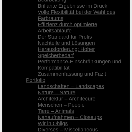
Brillante Ergebnisse im Druck
Volle Flexibilität bei der Wahl des
Farbraums
Effizienz durch optimierte
Arbeitsabläufe
Der Standard für Profis
Nachteile und Lösungen
Herausforderung: Hoher
Speicherbedarf
Performance-Einschränkungen und
Kompatibilität
Zusammenfassung und Fazit
Portfolio
Landschaften – Landscapes
Nature – Nature
Architektur – Architecure
Menschen – People
Tiere – Animals
Nahaufnahmen – Closeups
Wir in Ohligs
Diverses – Miscellaneous