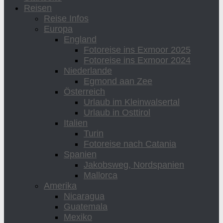
Reisen
Reise Infos
Europa
England
Fotoreise ins Exmoor 2025
Fotoreise ins Exmoor 2024
Niederlande
Egmond aan Zee
Österreich
Urlaub im Kleinwalsertal
Urlaub in Osttirol
Italien
Turin
Fotoreise nach Catania
Spanien
Jakobsweg, Nordspanien
Mallorca
Amerika
Nicaragua
Guatemala
Mexiko