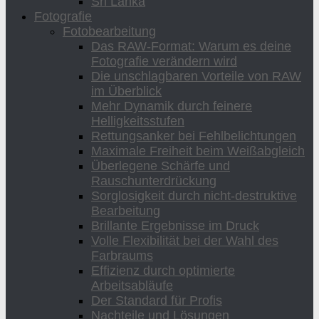
Sri Lanka
Fotografie
Fotobearbeitung
Das RAW-Format: Warum es deine
Fotografie verändern wird
Die unschlagbaren Vorteile von RAW
im Überblick
Mehr Dynamik durch feinere
Helligkeitsstufen
Rettungsanker bei Fehlbelichtungen
Maximale Freiheit beim Weißabgleich
Überlegene Schärfe und
Rauschunterdrückung
Sorglosigkeit durch nicht-destruktive
Bearbeitung
Brillante Ergebnisse im Druck
Volle Flexibilität bei der Wahl des
Farbraums
Effizienz durch optimierte
Arbeitsabläufe
Der Standard für Profis
Nachteile und Lösungen