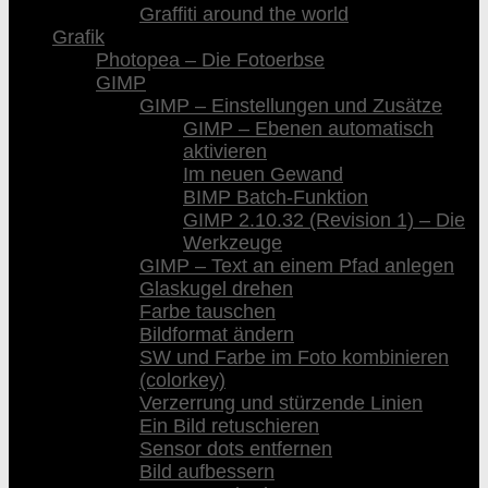
Graffiti around the world
Grafik
Photopea – Die Fotoerbse
GIMP
GIMP – Einstellungen und Zusätze
GIMP – Ebenen automatisch
aktivieren
Im neuen Gewand
BIMP Batch-Funktion
GIMP 2.10.32 (Revision 1) – Die
Werkzeuge
GIMP – Text an einem Pfad anlegen
Glaskugel drehen
Farbe tauschen
Bildformat ändern
SW und Farbe im Foto kombinieren
(colorkey)
Verzerrung und stürzende Linien
Ein Bild retuschieren
Sensor dots entfernen
Bild aufbessern