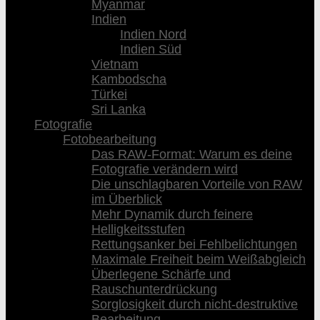
Myanmar
Indien
Indien Nord
Indien Süd
Vietnam
Kambodscha
Türkei
Sri Lanka
Fotografie
Fotobearbeitung
Das RAW-Format: Warum es deine
Fotografie verändern wird
Die unschlagbaren Vorteile von RAW
im Überblick
Mehr Dynamik durch feinere
Helligkeitsstufen
Rettungsanker bei Fehlbelichtungen
Maximale Freiheit beim Weißabgleich
Überlegene Schärfe und
Rauschunterdrückung
Sorglosigkeit durch nicht-destruktive
Bearbeitung