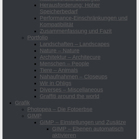
Herausforderung: Hoher
Speicherbedarf
Performance-Einschränkungen und
Kompatibilität
Zusammenfassung und Fazit
Portfolio
Landschaften – Landscapes
Nature – Nature
Architektur – Architecure
Menschen – People
Tiere – Animals
Nahaufnahmen – Closeups
Wir in Ohligs
Diverses – Miscellaneous
Graffiti around the world
Grafik
Photopea – Die Fotoerbse
GIMP
GIMP – Einstellungen und Zusätze
GIMP – Ebenen automatisch
aktivieren