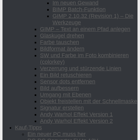
Im neuen Gewand
BIMP Batch-Funktion
GIMP 2.10.32 (Revision 1) – Die
Werkzeuge
GIMP – Text an einem Pfad anlegen
Glaskugel drehen
Farbe tauschen
Bildformat ändern
SW und Farbe im Foto kombinieren
(colorkey)
Verzerrung und stürzende Linien
Ein Bild retuschieren
Sensor dots entfernen
Bild aufbessern
Umgang mit Ebenen
Objekt freistellen mit der Schnellmaske
Signatur erstellen
Andy Warhol Effekt Version 1
Andy Warhol Effekt Version 2
Kauf-Tipps
Ein neuer PC muss her