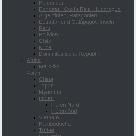
Kolumbien
Panama · Costa Rica · Nicaragua
Argentinien, Patagonien
Ecuador und Galápagos-Inseln
Peru
Bolivien
Chile
Kuba
Dominikanische Republik
Afrika
Marokko
Asien
China
Japan
Myanmar
Indien
Indien Nord
Indien Süd
Vietnam
Kambodscha
Türkei