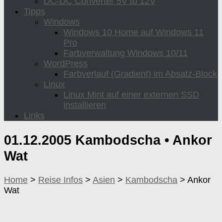
DC-DC Converter 5V to 12V
Tipps
Windows
Windows 10 Home auf Windows 11
Pro
Farbverwaltung Windows 10/11
WordPress
Farbverlauf (Gradient) im Absatz-Block
Linux
Linux Mint auf einer externen SSD
installieren
Links
01.12.2005 Kambodscha •
Ankor
Wat
Home
>
Reise Infos
>
Asien
>
Kambodscha
>
Ankor
Wat