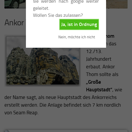
sie werden nach google weiter
geleitet.
Wollen Sie das zulassen?
Ankor Thom
Ja, ist in Ordnung
Angkor Thom
Nein, möchte ich nicht
wurde um das
12./13.
Jahrhundert
erbaut. Ankor
Thom sollte als
„Große
Hauptstadt“
, wie
der Name sagt, als neue Hauptstadt des Ankorreichs
erstellt werden. Die Anlage befindet sich 7 km nordlich
von Seam Reap.