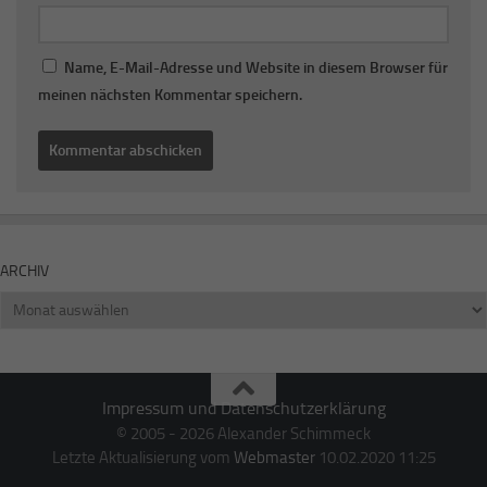
Name, E-Mail-Adresse und Website in diesem Browser für
meinen nächsten Kommentar speichern.
ARCHIV
Archiv
Impressum und Datenschutzerklärung
© 2005 - 2026 Alexander Schimmeck
Letzte Aktualisierung vom
Webmaster
10.02.2020 11:25