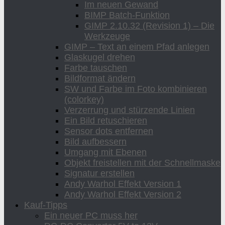
Im neuen Gewand
BIMP Batch-Funktion
GIMP 2.10.32 (Revision 1) – Die
Werkzeuge
GIMP – Text an einem Pfad anlegen
Glaskugel drehen
Farbe tauschen
Bildformat ändern
SW und Farbe im Foto kombinieren
(colorkey)
Verzerrung und stürzende Linien
Ein Bild retuschieren
Sensor dots entfernen
Bild aufbessern
Umgang mit Ebenen
Objekt freistellen mit der Schnellmaske
Signatur erstellen
Andy Warhol Effekt Version 1
Andy Warhol Effekt Version 2
Kauf-Tipps
Ein neuer PC muss her