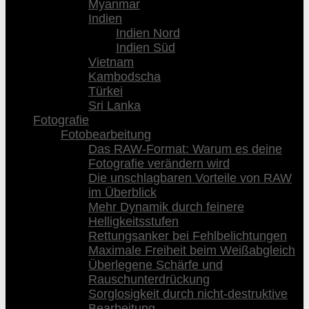
Myanmar
Indien
Indien Nord
Indien Süd
Vietnam
Kambodscha
Türkei
Sri Lanka
Fotografie
Fotobearbeitung
Das RAW-Format: Warum es deine
Fotografie verändern wird
Die unschlagbaren Vorteile von RAW
im Überblick
Mehr Dynamik durch feinere
Helligkeitsstufen
Rettungsanker bei Fehlbelichtungen
Maximale Freiheit beim Weißabgleich
Überlegene Schärfe und
Rauschunterdrückung
Sorglosigkeit durch nicht-destruktive
Bearbeitung