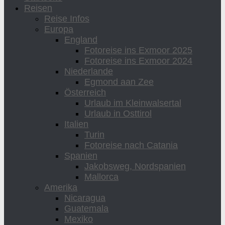
Reisen
Reise Infos
Europa
England
Fotoreise ins Exmoor 2025
Fotoreise ins Exmoor 2024
Niederlande
Egmond aan Zee
Österreich
Urlaub im Kleinwalsertal
Urlaub in Osttirol
Italien
Turin
Fotoreise nach Catania
Spanien
Jakobsweg, Nordspanien
Mallorca
Amerika
Nicaragua
Guatemala
Mexiko