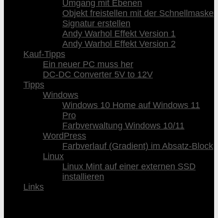
Umgang mit Ebenen
Objekt freistellen mit der Schnellmaske
Signatur erstellen
Andy Warhol Effekt Version 1
Andy Warhol Effekt Version 2
Kauf-Tipps
Ein neuer PC muss her
DC-DC Converter 5V to 12V
Tipps
Windows
Windows 10 Home auf Windows 11
Pro
Farbverwaltung Windows 10/11
WordPress
Farbverlauf (Gradient) im Absatz-Block
Linux
Linux Mint auf einer externen SSD
installieren
Links