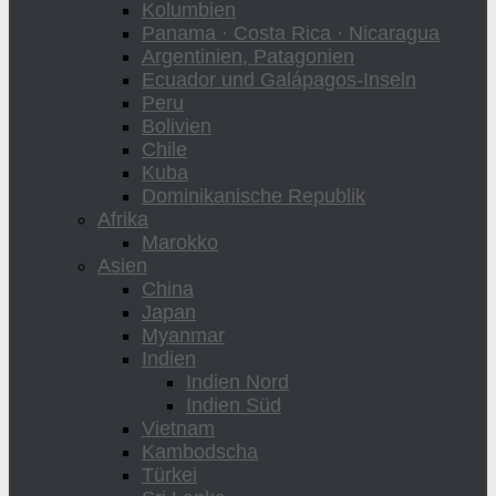
Kolumbien
Panama · Costa Rica · Nicaragua
Argentinien, Patagonien
Ecuador und Galápagos-Inseln
Peru
Bolivien
Chile
Kuba
Dominikanische Republik
Afrika
Marokko
Asien
China
Japan
Myanmar
Indien
Indien Nord
Indien Süd
Vietnam
Kambodscha
Türkei