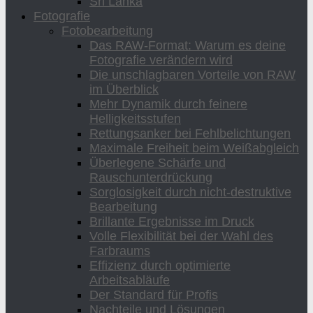
Sri Lanka
Fotografie
Fotobearbeitung
Das RAW-Format: Warum es deine
Fotografie verändern wird
Die unschlagbaren Vorteile von RAW
im Überblick
Mehr Dynamik durch feinere
Helligkeitsstufen
Rettungsanker bei Fehlbelichtungen
Maximale Freiheit beim Weißabgleich
Überlegene Schärfe und
Rauschunterdrückung
Sorglosigkeit durch nicht-destruktive
Bearbeitung
Brillante Ergebnisse im Druck
Volle Flexibilität bei der Wahl des
Farbraums
Effizienz durch optimierte
Arbeitsabläufe
Der Standard für Profis
Nachteile und Lösungen