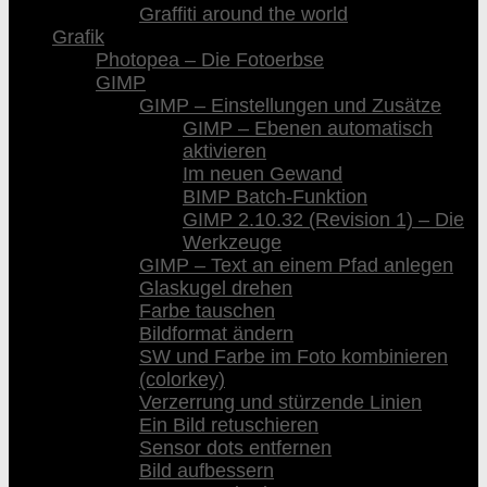
Graffiti around the world
Grafik
Photopea – Die Fotoerbse
GIMP
GIMP – Einstellungen und Zusätze
GIMP – Ebenen automatisch
aktivieren
Im neuen Gewand
BIMP Batch-Funktion
GIMP 2.10.32 (Revision 1) – Die
Werkzeuge
GIMP – Text an einem Pfad anlegen
Glaskugel drehen
Farbe tauschen
Bildformat ändern
SW und Farbe im Foto kombinieren
(colorkey)
Verzerrung und stürzende Linien
Ein Bild retuschieren
Sensor dots entfernen
Bild aufbessern