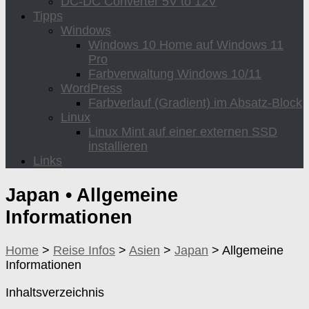
DC-DC Converter 5V to 12V
Tipps
Windows
Windows 10 Home auf Windows 11
Pro
Farbverwaltung Windows 10/11
WordPress
Farbverlauf (Gradient) im Absatz-Block
Linux
Linux Mint auf einer externen SSD
installieren
Links
Japan •
Allgemeine
Informationen
Home
>
Reise Infos
>
Asien
>
Japan
>
Allgemeine
Informationen
Inhaltsverzeichnis