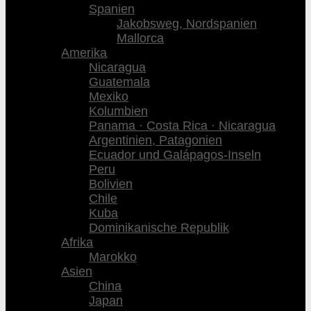
Spanien
Jakobsweg, Nordspanien
Mallorca
Amerika
Nicaragua
Guatemala
Mexiko
Kolumbien
Panama · Costa Rica · Nicaragua
Argentinien, Patagonien
Ecuador und Galápagos-Inseln
Peru
Bolivien
Chile
Kuba
Dominikanische Republik
Afrika
Marokko
Asien
China
Japan