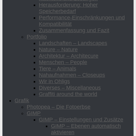
Herausforderung: Hoher
Speicherbedarf
Performance-Einschränkungen und
Kompatibilität
Zusammenfassung und Fazit
Portfolio
Landschaften – Landscapes
Nature – Nature
Architektur – Architecure
Menschen – People
Tiere – Animals
Nahaufnahmen – Closeups
Wir in Ohligs
Diverses – Miscellaneous
Graffiti around the world
Grafik
Photopea – Die Fotoerbse
GIMP
GIMP – Einstellungen und Zusätze
GIMP – Ebenen automatisch
aktivieren