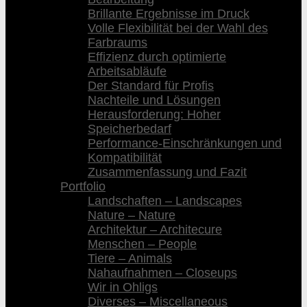
Brillante Ergebnisse im Druck
Volle Flexibilität bei der Wahl des
Farbraums
Effizienz durch optimierte
Arbeitsabläufe
Der Standard für Profis
Nachteile und Lösungen
Herausforderung: Hoher
Speicherbedarf
Performance-Einschränkungen und
Kompatibilität
Zusammenfassung und Fazit
Portfolio
Landschaften – Landscapes
Nature – Nature
Architektur – Architecure
Menschen – People
Tiere – Animals
Nahaufnahmen – Closeups
Wir in Ohligs
Diverses – Miscellaneous