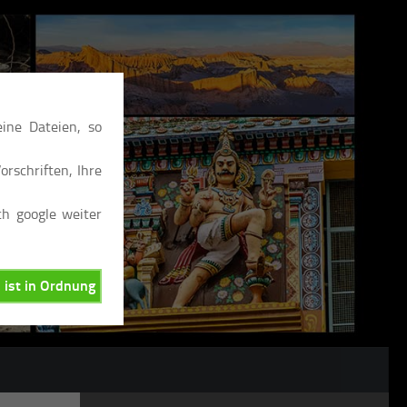
ine Dateien, so
rschriften, Ihre
ch google weiter
, ist in Ordnung