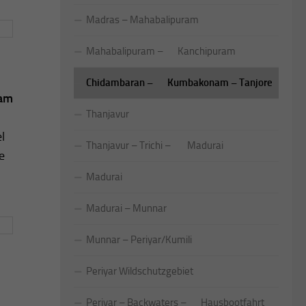
Madras – Mahabalipuram
Mahabalipuram – Kanchipuram
Chidambaran – Kumbakonam – Tanjore
am
Thanjavur
l
Thanjavur – Trichi – Madurai
e
Madurai
Madurai – Munnar
Munnar – Periyar/Kumili
Periyar Wildschutzgebiet
Periyar – Backwaters – Hausbootfahrt