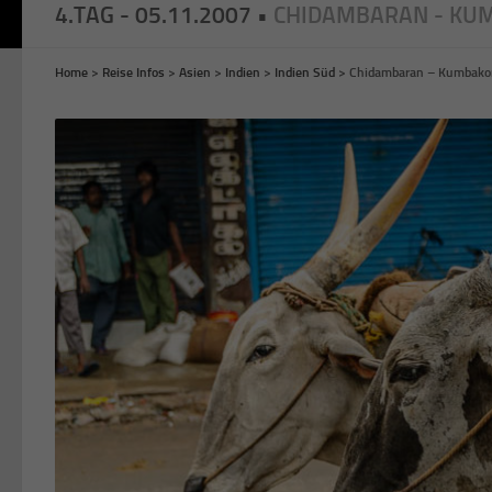
4.TAG - 05.11.2007 •
CHIDAMBARAN - KU
Home
>
Reise Infos
>
Asien
>
Indien
>
Indien Süd
>
Chidambaran – Kumbako