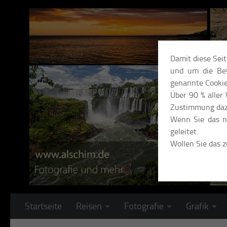
Unter dem Inhalt
Damit diese Sei
und um die Bew
genannte Cookie
Über 90 % aller
Zustimmung daz
Wenn Sie das ni
geleitet.
Wollen Sie das 
Startseite
Reisen
Fotografie
Grafik