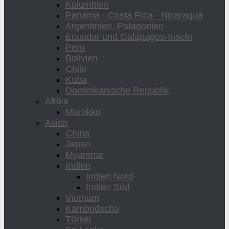
Kolumbien
Panama · Costa Rica · Nicaragua
Argentinien, Patagonien
Ecuador und Galápagos-Inseln
Peru
Bolivien
Chile
Kuba
Dominikanische Republik
Afrika
Marokko
Asien
China
Japan
Myanmar
Indien
Indien Nord
Indien Süd
Vietnam
Kambodscha
Türkei