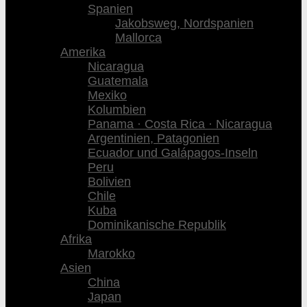
Spanien
Jakobsweg, Nordspanien
Mallorca
Amerika
Nicaragua
Guatemala
Mexiko
Kolumbien
Panama · Costa Rica · Nicaragua
Argentinien, Patagonien
Ecuador und Galápagos-Inseln
Peru
Bolivien
Chile
Kuba
Dominikanische Republik
Afrika
Marokko
Asien
China
Japan