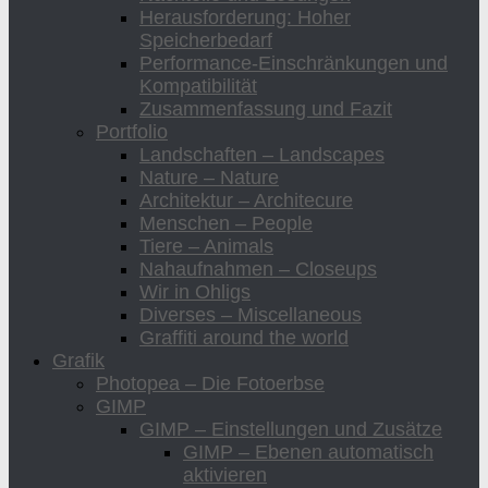
Herausforderung: Hoher
Speicherbedarf
Performance-Einschränkungen und
Kompatibilität
Zusammenfassung und Fazit
Portfolio
Landschaften – Landscapes
Nature – Nature
Architektur – Architecure
Menschen – People
Tiere – Animals
Nahaufnahmen – Closeups
Wir in Ohligs
Diverses – Miscellaneous
Graffiti around the world
Grafik
Photopea – Die Fotoerbse
GIMP
GIMP – Einstellungen und Zusätze
GIMP – Ebenen automatisch
aktivieren