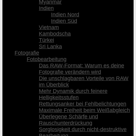
Myanmar
Indien
Indien Nord
Indien Süd
Vietnam
Kambodscha
Türkei
Sri Lanka
Fotografie
Fotobearbeitung
Das RAW-Format: Warum es deine
Fotografie verändern wird
Die unschlagbaren Vorteile von RAW
im Überblick
Mehr Dynamik durch feinere
Helligkeitsstufen
Rettungsanker bei Fehlbelichtungen
Maximale Freiheit beim Weißabgleich
Überlegene Schärfe und
Rauschunterdrückung
Sorglosigkeit durch nicht-destruktive
Bearbeitung