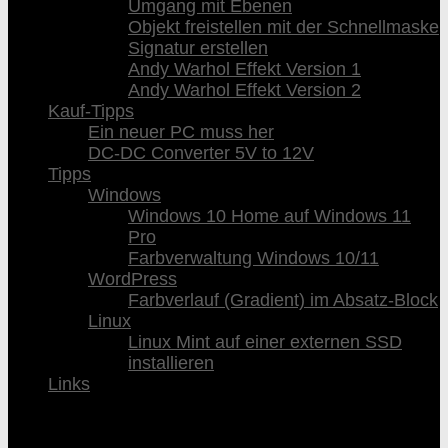
Umgang mit Ebenen
Objekt freistellen mit der Schnellmaske
Signatur erstellen
Andy Warhol Effekt Version 1
Andy Warhol Effekt Version 2
Kauf-Tipps
Ein neuer PC muss her
DC-DC Converter 5V to 12V
Tipps
Windows
Windows 10 Home auf Windows 11
Pro
Farbverwaltung Windows 10/11
WordPress
Farbverlauf (Gradient) im Absatz-Block
Linux
Linux Mint auf einer externen SSD
installieren
Links