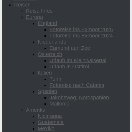
Reisen
Reise Infos
Europa
England
Fotoreise ins Exmoor 2025
Fotoreise ins Exmoor 2024
Niederlande
Egmond aan Zee
Österreich
Urlaub im Kleinwalsertal
Urlaub in Osttirol
Italien
Turin
Fotoreise nach Catania
Spanien
Jakobsweg, Nordspanien
Mallorca
Amerika
Nicaragua
Guatemala
Mexiko