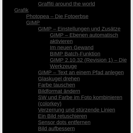
Graffiti around the world
Grafik
Photopea – Die Fotoerbse
GIMP
GIMP – Einstellungen und Zusätze
GIMP – Ebenen automatisch
aktivieren
Im neuen Gewand
BIMP Batch-Funktion
GIMP 2.10.32 (Revision 1) – Die
Werkzeuge
GIMP – Text an einem Pfad anlegen
Glaskugel drehen
Farbe tauschen
Bildformat ändern
SW und Farbe im Foto kombinieren
(colorkey)
Verzerrung und stürzende Linien
Ein Bild retuschieren
Sensor dots entfernen
Bild aufbessern