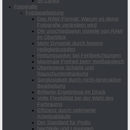
Sri Lanka
Fotografie
Fotobearbeitung
Das RAW-Format: Warum es deine
Fotografie verändern wird
Die unschlagbaren Vorteile von RAW
im Überblick
Mehr Dynamik durch feinere
Helligkeitsstufen
Rettungsanker bei Fehlbelichtungen
Maximale Freiheit beim Weißabgleich
Überlegene Schärfe und
Rauschunterdrückung
Sorglosigkeit durch nicht-destruktive
Bearbeitung
Brillante Ergebnisse im Druck
Volle Flexibilität bei der Wahl des
Farbraums
Effizienz durch optimierte
Arbeitsabläufe
Der Standard für Profis
Nachteile und Lösungen