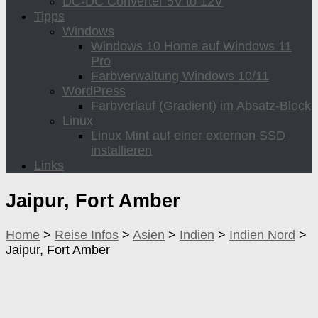
DC-DC Converter 5V to 12V
Tipps
Windows
Windows 10 Home auf Windows 11
Pro
Farbverwaltung Windows 10/11
WordPress
Farbverlauf (Gradient) im Absatz-Block
Linux
Linux Mint auf einer externen SSD
installieren
Links
Jaipur, Fort Amber
Home
>
Reise Infos
>
Asien
>
Indien
>
Indien Nord
>
Jaipur, Fort Amber