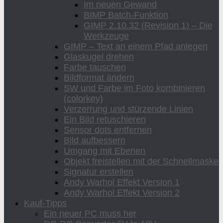
Im neuen Gewand
BIMP Batch-Funktion
GIMP 2.10.32 (Revision 1) – Die
Werkzeuge
GIMP – Text an einem Pfad anlegen
Glaskugel drehen
Farbe tauschen
Bildformat ändern
SW und Farbe im Foto kombinieren
(colorkey)
Verzerrung und stürzende Linien
Ein Bild retuschieren
Sensor dots entfernen
Bild aufbessern
Umgang mit Ebenen
Objekt freistellen mit der Schnellmaske
Signatur erstellen
Andy Warhol Effekt Version 1
Andy Warhol Effekt Version 2
Kauf-Tipps
Ein neuer PC muss her