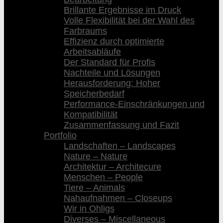
Brillante Ergebnisse im Druck
Volle Flexibilität bei der Wahl des
Farbraums
Effizienz durch optimierte
Arbeitsabläufe
Der Standard für Profis
Nachteile und Lösungen
Herausforderung: Hoher
Speicherbedarf
Performance-Einschränkungen und
Kompatibilität
Zusammenfassung und Fazit
Portfolio
Landschaften – Landscapes
Nature – Nature
Architektur – Architecure
Menschen – People
Tiere – Animals
Nahaufnahmen – Closeups
Wir in Ohligs
Diverses – Miscellaneous