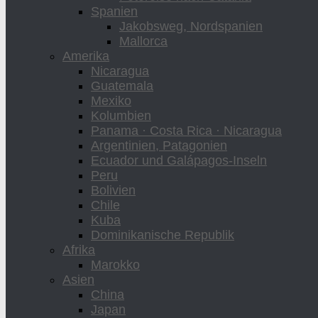
Spanien
Jakobsweg, Nordspanien
Mallorca
Amerika
Nicaragua
Guatemala
Mexiko
Kolumbien
Panama · Costa Rica · Nicaragua
Argentinien, Patagonien
Ecuador und Galápagos-Inseln
Peru
Bolivien
Chile
Kuba
Dominikanische Republik
Afrika
Marokko
Asien
China
Japan