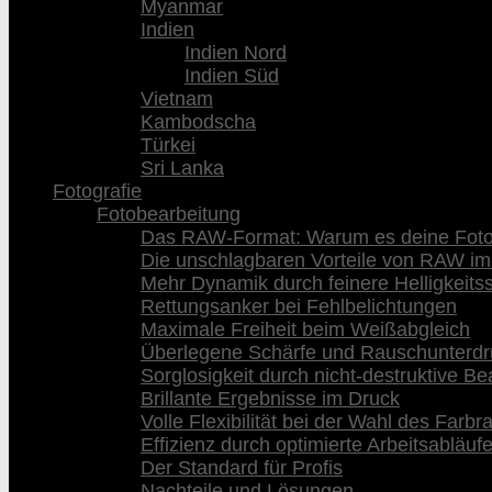
Myanmar
Indien
Indien Nord
Indien Süd
Vietnam
Kambodscha
Türkei
Sri Lanka
Fotografie
Fotobearbeitung
Das RAW-Format: Warum es deine Fotog
Die unschlagbaren Vorteile von RAW im
Mehr Dynamik durch feinere Helligkeits
Rettungsanker bei Fehlbelichtungen
Maximale Freiheit beim Weißabgleich
Überlegene Schärfe und Rauschunterd
Sorglosigkeit durch nicht-destruktive Be
Brillante Ergebnisse im Druck
Volle Flexibilität bei der Wahl des Farb
Effizienz durch optimierte Arbeitsabläuf
Der Standard für Profis
Nachteile und Lösungen