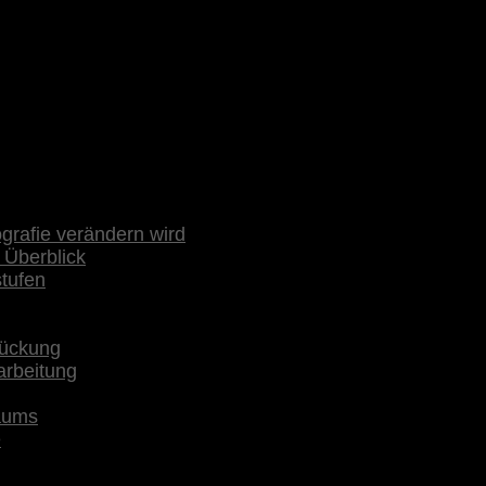
rafie verändern wird
 Überblick
stufen
rückung
arbeitung
raums
e