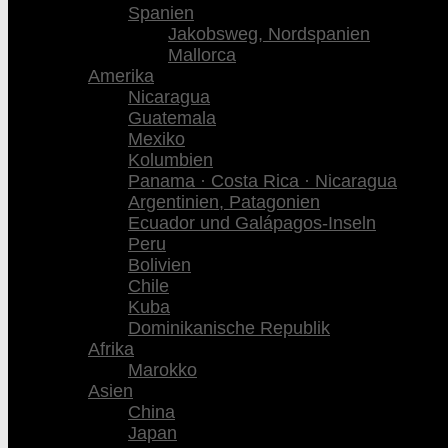
Spanien
Jakobsweg, Nordspanien
Mallorca
Amerika
Nicaragua
Guatemala
Mexiko
Kolumbien
Panama · Costa Rica · Nicaragua
Argentinien, Patagonien
Ecuador und Galápagos-Inseln
Peru
Bolivien
Chile
Kuba
Dominikanische Republik
Afrika
Marokko
Asien
China
Japan