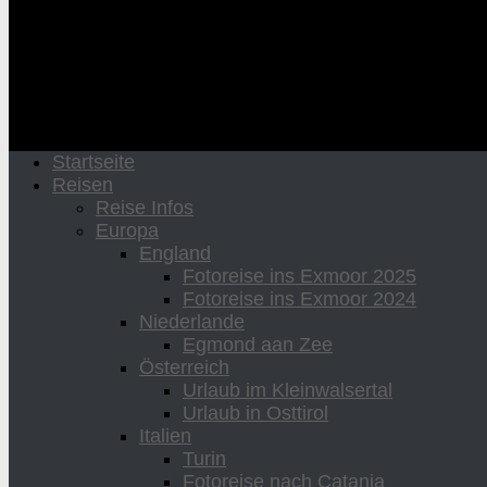
Startseite
Reisen
Reise Infos
Europa
England
Fotoreise ins Exmoor 2025
Fotoreise ins Exmoor 2024
Niederlande
Egmond aan Zee
Österreich
Urlaub im Kleinwalsertal
Urlaub in Osttirol
Italien
Turin
Fotoreise nach Catania