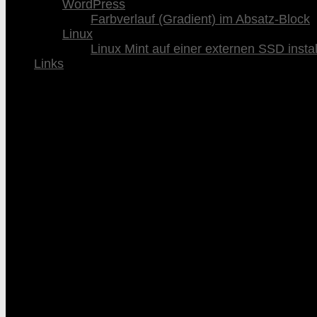
WordPress
Farbverlauf (Gradient) im Absatz-Block
Linux
Linux Mint auf einer externen SSD instal
Links