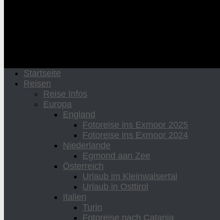
Startseite
Reisen
Reise Infos
Europa
England
Fotoreise ins Exmoor 2025
Fotoreise ins Exmoor 2024
Niederlande
Egmond aan Zee
Österreich
Urlaub im Kleinwalsertal
Urlaub in Osttirol
Italien
Turin
Fotoreise nach Catania