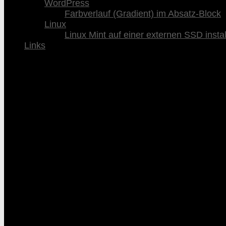
WordPress
Farbverlauf (Gradient) im Absatz-Block
Linux
Linux Mint auf einer externen SSD instal
Links