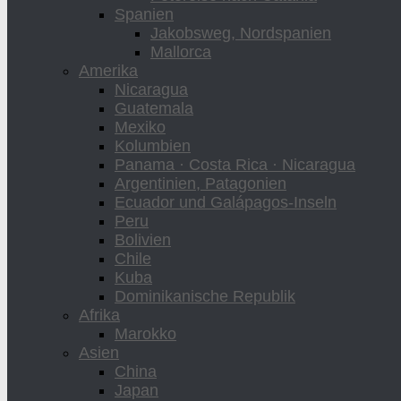
Spanien
Jakobsweg, Nordspanien
Mallorca
Amerika
Nicaragua
Guatemala
Mexiko
Kolumbien
Panama · Costa Rica · Nicaragua
Argentinien, Patagonien
Ecuador und Galápagos-Inseln
Peru
Bolivien
Chile
Kuba
Dominikanische Republik
Afrika
Marokko
Asien
China
Japan