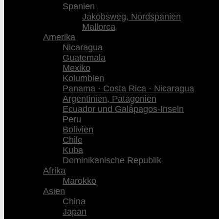
Spanien
Jakobsweg, Nordspanien
Mallorca
Amerika
Nicaragua
Guatemala
Mexiko
Kolumbien
Panama · Costa Rica · Nicaragua
Argentinien, Patagonien
Ecuador und Galápagos-Inseln
Peru
Bolivien
Chile
Kuba
Dominikanische Republik
Afrika
Marokko
Asien
China
Japan