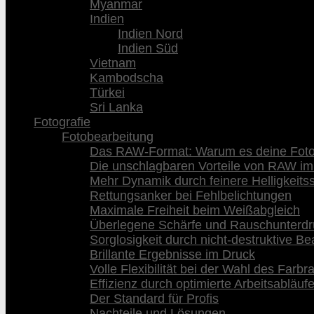
Myanmar
Indien
Indien Nord
Indien Süd
Vietnam
Kambodscha
Türkei
Sri Lanka
Fotografie
Fotobearbeitung
Das RAW-Format: Warum es deine Fotog
Die unschlagbaren Vorteile von RAW im
Mehr Dynamik durch feinere Helligkeits
Rettungsanker bei Fehlbelichtungen
Maximale Freiheit beim Weißabgleich
Überlegene Schärfe und Rauschunterd
Sorglosigkeit durch nicht-destruktive Be
Brillante Ergebnisse im Druck
Volle Flexibilität bei der Wahl des Farb
Effizienz durch optimierte Arbeitsabläuf
Der Standard für Profis
Nachteile und Lösungen