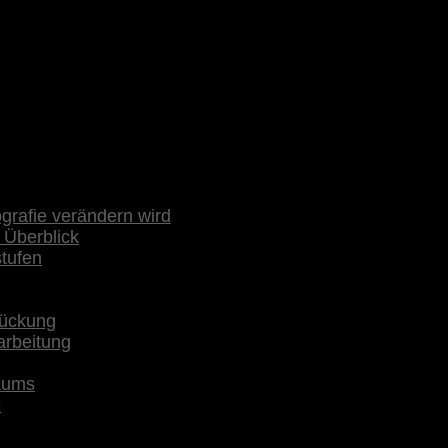
rafie verändern wird
 Überblick
stufen
rückung
arbeitung
raums
e