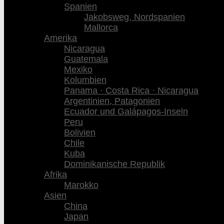
Spanien
Jakobsweg, Nordspanien
Mallorca
Amerika
Nicaragua
Guatemala
Mexiko
Kolumbien
Panama · Costa Rica · Nicaragua
Argentinien, Patagonien
Ecuador und Galápagos-Inseln
Peru
Bolivien
Chile
Kuba
Dominikanische Republik
Afrika
Marokko
Asien
China
Japan