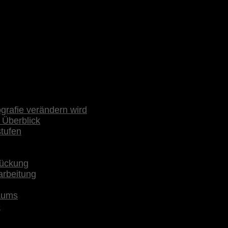
rafie verändern wird
 Überblick
stufen
rückung
arbeitung
raums
e