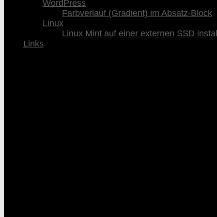
WordPress
Farbverlauf (Gradient) im Absatz-Block
Linux
Linux Mint auf einer externen SSD instal
Links