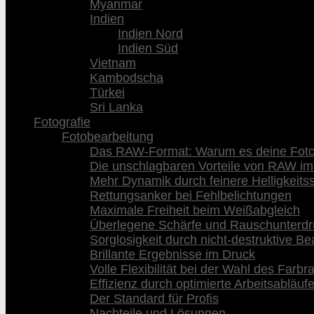
Myanmar
Indien
Indien Nord
Indien Süd
Vietnam
Kambodscha
Türkei
Sri Lanka
Fotografie
Fotobearbeitung
Das RAW-Format: Warum es deine Fotog
Die unschlagbaren Vorteile von RAW im
Mehr Dynamik durch feinere Helligkeits
Rettungsanker bei Fehlbelichtungen
Maximale Freiheit beim Weißabgleich
Überlegene Schärfe und Rauschunterd
Sorglosigkeit durch nicht-destruktive Be
Brillante Ergebnisse im Druck
Volle Flexibilität bei der Wahl des Farb
Effizienz durch optimierte Arbeitsabläuf
Der Standard für Profis
Nachteile und Lösungen