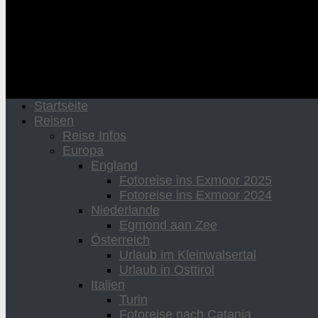
Startseite
Reisen
Reise Infos
Europa
England
Fotoreise ins Exmoor 2025
Fotoreise ins Exmoor 2024
Niederlande
Egmond aan Zee
Österreich
Urlaub im Kleinwalsertal
Urlaub in Osttirol
Italien
Turin
Fotoreise nach Catania