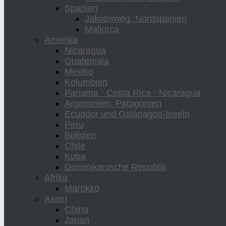
Spanien
Jakobsweg, Nordspanien
Mallorca
Amerika
Nicaragua
Guatemala
Mexiko
Kolumbien
Panama · Costa Rica · Nicaragua
Argentinien, Patagonien
Ecuador und Galápagos-Inseln
Peru
Bolivien
Chile
Kuba
Dominikanische Republik
Afrika
Marokko
Asien
China
Japan