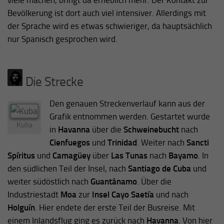
viele machen, bringt da erheblich mehr. Der Kontakt zur
Bevölkerung ist dort auch viel intensiver. Allerdings mit
der Sprache wird es etwas schwieriger, da hauptsächlich
nur Spanisch gesprochen wird.
Die Strecke
Den genauen Streckenverlauf kann aus der
Grafik entnommen werden. Gestartet wurde
Kuba
in
Havanna
über die
Schweinebucht
nach
Cienfuegos
und
Trinidad
. Weiter nach
Sancti
Spíritus
und
Camagüey
über
Las Tunas
nach
Bayamo
. In
den südlichen Teil der Insel, nach
Santiago de Cuba
und
weiter südöstlich nach
Guantánamo
. Über die
Industriestadt
Moa
zur
Insel Cayo Saetía
und nach
Holguín
. Hier endete der erste Teil der Busreise. Mit
einem Inlandsflug ging es zurück nach
Havanna
. Von hier