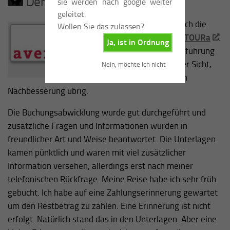
Der Veranstalter
sie werden nach google weiter
geleitet.
Gebucht habe ich die
Wollen Sie das zulassen?
Reise bei
AvenTOURa
.
Ja, ist in Ordnung
Die Reisedurchführung
ließ, aus meiner Sicht,
Nein, möchte ich nicht
avenTOURa
noch einiges an
Nachbesserung übrig.
Die Buchungsabwicklung wurde gut durchgeführt und
zusätzliche Fragen und Informationen wurden in
freundlicher Art und Weise beantwortet. Die Unterlagen
kamen pünktlich und waren mit viel zusätzlicher
Information versehen, allerdings erst nach meiner
telefonischen Rückfrage. Meine Reise habe ich sehr früh
gebucht. Ich habe auf eine Zahlungserinnerung gewartet
um den Restbetrag zu zahlen. Eine Erinnerung ist nicht
erfolgt. Natürlich stand das in den Unterlagen. Aber eine