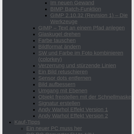
Im neuen Gewand
BIMP Batch-Funktion
GIMP 2.10.32 (Revision 1) – Die
Werkzeuge
GIMP – Text an einem Pfad anlegen
Glaskugel drehen
Farbe tauschen
Bildformat ändern
SW und Farbe im Foto kombinieren
(colorkey)
Verzerrung und stürzende Linien
Ein Bild retuschieren
Sensor dots entfernen
Bild aufbessern
Umgang mit Ebenen
Objekt freistellen mit der Schnellmaske
Signatur erstellen
Andy Warhol Effekt Version 1
Andy Warhol Effekt Version 2
Kauf-Tipps
Ein neuer PC muss her