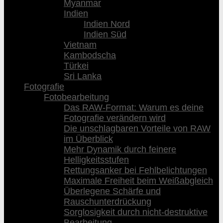
Myanmar
Indien
Indien Nord
Indien Süd
Vietnam
Kambodscha
Türkei
Sri Lanka
Fotografie
Fotobearbeitung
Das RAW-Format: Warum es deine
Fotografie verändern wird
Die unschlagbaren Vorteile von RAW
im Überblick
Mehr Dynamik durch feinere
Helligkeitsstufen
Rettungsanker bei Fehlbelichtungen
Maximale Freiheit beim Weißabgleich
Überlegene Schärfe und
Rauschunterdrückung
Sorglosigkeit durch nicht-destruktive
Bearbeitung