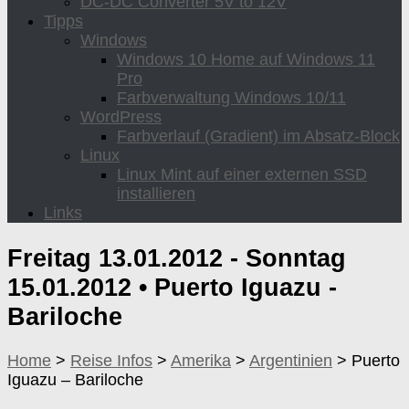
DC-DC Converter 5V to 12V
Tipps
Windows
Windows 10 Home auf Windows 11
Pro
Farbverwaltung Windows 10/11
WordPress
Farbverlauf (Gradient) im Absatz-Block
Linux
Linux Mint auf einer externen SSD
installieren
Links
Freitag 13.01.2012 - Sonntag
15.01.2012 •
Puerto Iguazu -
Bariloche
Home
>
Reise Infos
>
Amerika
>
Argentinien
>
Puerto
Iguazu – Bariloche