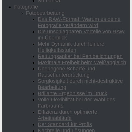
Sri Lanka
Fotografie
Fotobearbeitung
Das RAW-Format: Warum es deine
Fotografie verändern wird
Die unschlagbaren Vorteile von RAW
im Überblick
Mehr Dynamik durch feinere
Helligkeitsstufen
Rettungsanker bei Fehlbelichtungen
Maximale Freiheit beim Weißabgleich
Überlegene Schärfe und
Rauschunterdrückung
Sorglosigkeit durch nicht-destruktive
Bearbeitung
Brillante Ergebnisse im Druck
Volle Flexibilität bei der Wahl des
Farbraums
Effizienz durch optimierte
Arbeitsabläufe
Der Standard für Profis
Nachteile und Lösungen