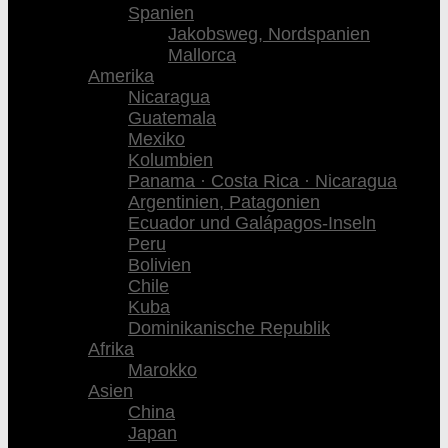
Spanien
Jakobsweg, Nordspanien
Mallorca
Amerika
Nicaragua
Guatemala
Mexiko
Kolumbien
Panama · Costa Rica · Nicaragua
Argentinien, Patagonien
Ecuador und Galápagos-Inseln
Peru
Bolivien
Chile
Kuba
Dominikanische Republik
Afrika
Marokko
Asien
China
Japan