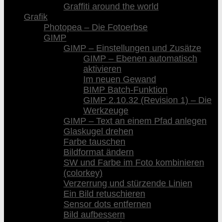
Graffiti around the world
Grafik
Photopea – Die Fotoerbse
GIMP
GIMP – Einstellungen und Zusätze
GIMP – Ebenen automatisch
aktivieren
Im neuen Gewand
BIMP Batch-Funktion
GIMP 2.10.32 (Revision 1) – Die
Werkzeuge
GIMP – Text an einem Pfad anlegen
Glaskugel drehen
Farbe tauschen
Bildformat ändern
SW und Farbe im Foto kombinieren
(colorkey)
Verzerrung und stürzende Linien
Ein Bild retuschieren
Sensor dots entfernen
Bild aufbessern