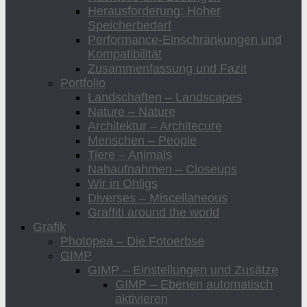
Herausforderung: Hoher
Speicherbedarf
Performance-Einschränkungen und
Kompatibilität
Zusammenfassung und Fazit
Portfolio
Landschaften – Landscapes
Nature – Nature
Architektur – Architecure
Menschen – People
Tiere – Animals
Nahaufnahmen – Closeups
Wir in Ohligs
Diverses – Miscellaneous
Graffiti around the world
Grafik
Photopea – Die Fotoerbse
GIMP
GIMP – Einstellungen und Zusätze
GIMP – Ebenen automatisch
aktivieren