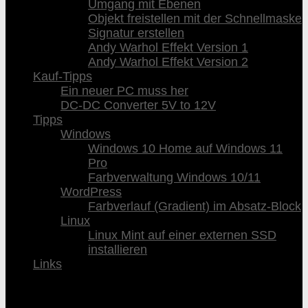
Umgang mit Ebenen
Objekt freistellen mit der Schnellmaske
Signatur erstellen
Andy Warhol Effekt Version 1
Andy Warhol Effekt Version 2
Kauf-Tipps
Ein neuer PC muss her
DC-DC Converter 5V to 12V
Tipps
Windows
Windows 10 Home auf Windows 11
Pro
Farbverwaltung Windows 10/11
WordPress
Farbverlauf (Gradient) im Absatz-Block
Linux
Linux Mint auf einer externen SSD
installieren
Links