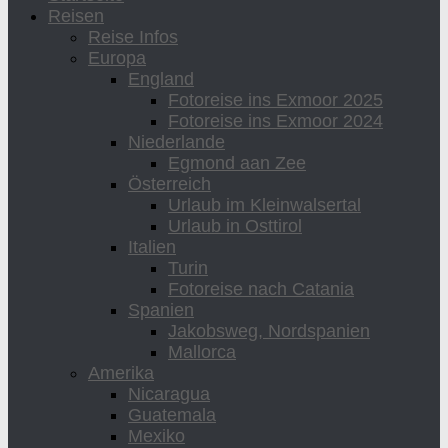
Reisen
Reise Infos
Europa
England
Fotoreise ins Exmoor 2025
Fotoreise ins Exmoor 2024
Niederlande
Egmond aan Zee
Österreich
Urlaub im Kleinwalsertal
Urlaub in Osttirol
Italien
Turin
Fotoreise nach Catania
Spanien
Jakobsweg, Nordspanien
Mallorca
Amerika
Nicaragua
Guatemala
Mexiko