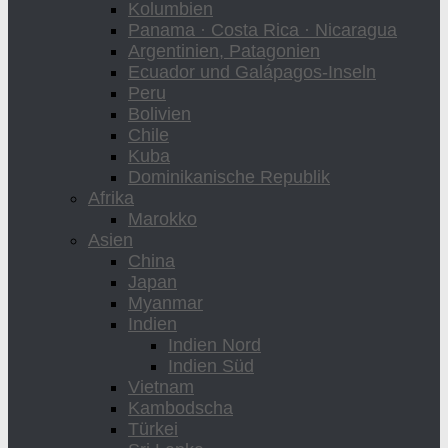
Kolumbien
Panama · Costa Rica · Nicaragua
Argentinien, Patagonien
Ecuador und Galápagos-Inseln
Peru
Bolivien
Chile
Kuba
Dominikanische Republik
Afrika
Marokko
Asien
China
Japan
Myanmar
Indien
Indien Nord
Indien Süd
Vietnam
Kambodscha
Türkei