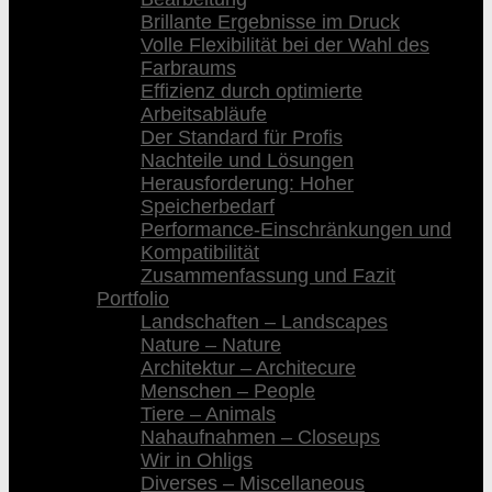
Brillante Ergebnisse im Druck
Volle Flexibilität bei der Wahl des
Farbraums
Effizienz durch optimierte
Arbeitsabläufe
Der Standard für Profis
Nachteile und Lösungen
Herausforderung: Hoher
Speicherbedarf
Performance-Einschränkungen und
Kompatibilität
Zusammenfassung und Fazit
Portfolio
Landschaften – Landscapes
Nature – Nature
Architektur – Architecure
Menschen – People
Tiere – Animals
Nahaufnahmen – Closeups
Wir in Ohligs
Diverses – Miscellaneous