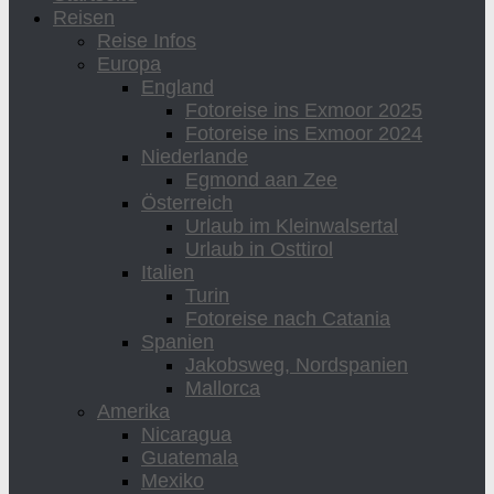
Reisen
Reise Infos
Europa
England
Fotoreise ins Exmoor 2025
Fotoreise ins Exmoor 2024
Niederlande
Egmond aan Zee
Österreich
Urlaub im Kleinwalsertal
Urlaub in Osttirol
Italien
Turin
Fotoreise nach Catania
Spanien
Jakobsweg, Nordspanien
Mallorca
Amerika
Nicaragua
Guatemala
Mexiko