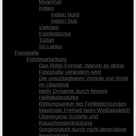
Myanmar
Indien
Indien Nord
Indien Süd
Vietnam
Kambodscha
Türkei
Sri Lanka
Fotografie
Fotobearbeitung
Das RAW-Format: Warum es deine
Fotografie verändern wird
Die unschlagbaren Vorteile von RAW
im Überblick
Mehr Dynamik durch feinere
Helligkeitsstufen
Rettungsanker bei Fehlbelichtungen
Maximale Freiheit beim Weißabgleich
Überlegene Schärfe und
Rauschunterdrückung
Sorglosigkeit durch nicht-destruktive
Bearbeitung