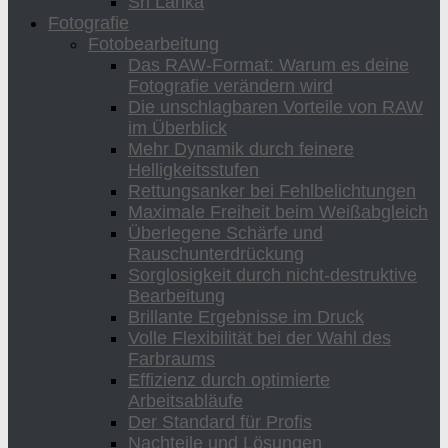
Sri Lanka
Fotografie
Fotobearbeitung
Das RAW-Format: Warum es deine
Fotografie verändern wird
Die unschlagbaren Vorteile von RAW
im Überblick
Mehr Dynamik durch feinere
Helligkeitsstufen
Rettungsanker bei Fehlbelichtungen
Maximale Freiheit beim Weißabgleich
Überlegene Schärfe und
Rauschunterdrückung
Sorglosigkeit durch nicht-destruktive
Bearbeitung
Brillante Ergebnisse im Druck
Volle Flexibilität bei der Wahl des
Farbraums
Effizienz durch optimierte
Arbeitsabläufe
Der Standard für Profis
Nachteile und Lösungen