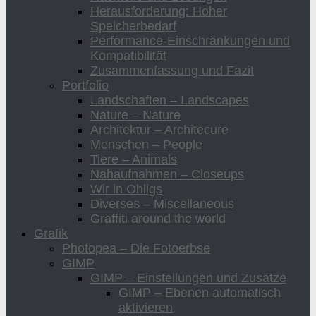
Herausforderung: Hoher
Speicherbedarf
Performance-Einschränkungen und
Kompatibilität
Zusammenfassung und Fazit
Portfolio
Landschaften – Landscapes
Nature – Nature
Architektur – Architecure
Menschen – People
Tiere – Animals
Nahaufnahmen – Closeups
Wir in Ohligs
Diverses – Miscellaneous
Graffiti around the world
Grafik
Photopea – Die Fotoerbse
GIMP
GIMP – Einstellungen und Zusätze
GIMP – Ebenen automatisch
aktivieren