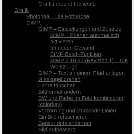
Graffiti around the world
Grafik
Photopea – Die Fotoerbse
GIMP
GIMP – Einstellungen und Zusätze
GIMP – Ebenen automatisch
aktivieren
Im neuen Gewand
BIMP Batch-Funktion
GIMP 2.10.32 (Revision 1) – Die
Werkzeuge
GIMP – Text an einem Pfad anlegen
Glaskugel drehen
Farbe tauschen
Bildformat ändern
SW und Farbe im Foto kombinieren
(colorkey)
Verzerrung und stürzende Linien
Ein Bild retuschieren
Sensor dots entfernen
Bild aufbessern