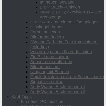
Im neuen Gewand
BIMP Batch-Funktion
GIMP 2.10.32 (Revision 1) – Die
Werkzeuge
GIMP – Text an einem Pfad anlegen
Glaskugel drehen
Farbe tauschen
Bildformat ändern
SW und Farbe im Foto kombinieren
(colorkey)
Verzerrung und stürzende Linien
Ein Bild retuschieren
Sensor dots entfernen
Bild aufbessern
Umgang mit Ebenen
Objekt freistellen mit der Schnellmaske
Signatur erstellen
Andy Warhol Effekt Version 1
Andy Warhol Effekt Version 2
Kauf-Tipps
Ein neuer PC muss her