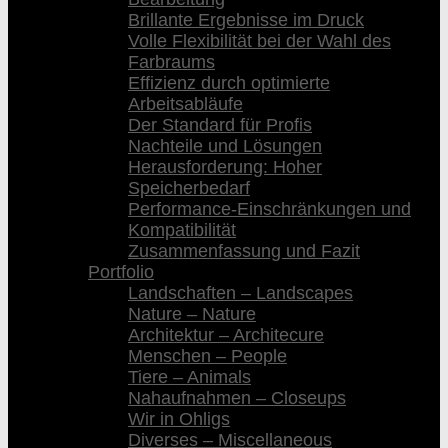
Brillante Ergebnisse im Druck
Volle Flexibilität bei der Wahl des
Farbraums
Effizienz durch optimierte
Arbeitsabläufe
Der Standard für Profis
Nachteile und Lösungen
Herausforderung: Hoher
Speicherbedarf
Performance-Einschränkungen und
Kompatibilität
Zusammenfassung und Fazit
Portfolio
Landschaften – Landscapes
Nature – Nature
Architektur – Architecure
Menschen – People
Tiere – Animals
Nahaufnahmen – Closeups
Wir in Ohligs
Diverses – Miscellaneous