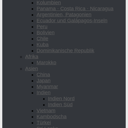
Kolumbien
Panama · Costa Rica · Nicaragua
Argentinien, Patagonien
Ecuador und Galápagos-Inseln
Peru
Bolivien
Chile
Kuba
Dominikanische Republik
Afrika
Marokko
Asien
China
Japan
Myanmar
Indien
Indien Nord
Indien Süd
Vietnam
Kambodscha
Türkei