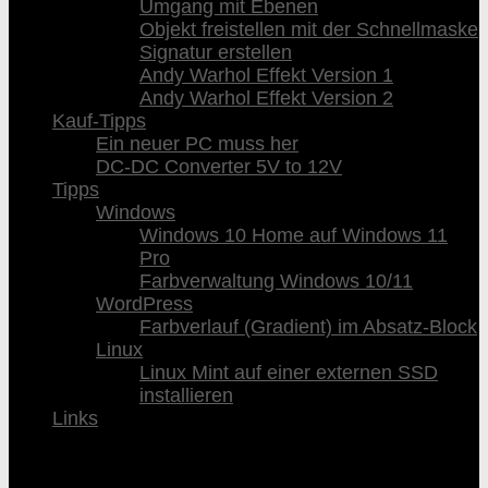
Umgang mit Ebenen
Objekt freistellen mit der Schnellmaske
Signatur erstellen
Andy Warhol Effekt Version 1
Andy Warhol Effekt Version 2
Kauf-Tipps
Ein neuer PC muss her
DC-DC Converter 5V to 12V
Tipps
Windows
Windows 10 Home auf Windows 11
Pro
Farbverwaltung Windows 10/11
WordPress
Farbverlauf (Gradient) im Absatz-Block
Linux
Linux Mint auf einer externen SSD
installieren
Links