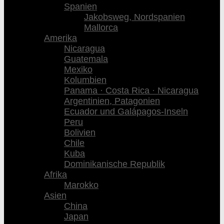
Spanien
Jakobsweg, Nordspanien
Mallorca
Amerika
Nicaragua
Guatemala
Mexiko
Kolumbien
Panama · Costa Rica · Nicaragua
Argentinien, Patagonien
Ecuador und Galápagos-Inseln
Peru
Bolivien
Chile
Kuba
Dominikanische Republik
Afrika
Marokko
Asien
China
Japan