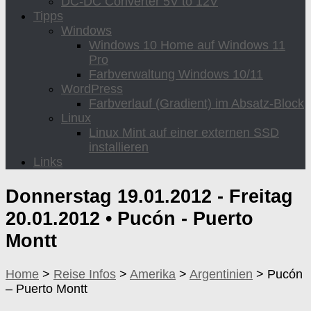
DC-DC Converter 5V to 12V
Tipps
Windows
Windows 10 Home auf Windows 11
Pro
Farbverwaltung Windows 10/11
WordPress
Farbverlauf (Gradient) im Absatz-Block
Linux
Linux Mint auf einer externen SSD
installieren
Links
Donnerstag 19.01.2012 - Freitag
20.01.2012 •
Pucón - Puerto
Montt
Home
>
Reise Infos
>
Amerika
>
Argentinien
>
Pucón
– Puerto Montt