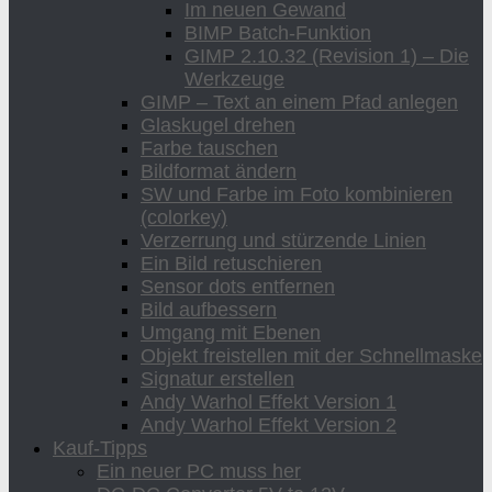
Im neuen Gewand
BIMP Batch-Funktion
GIMP 2.10.32 (Revision 1) – Die
Werkzeuge
GIMP – Text an einem Pfad anlegen
Glaskugel drehen
Farbe tauschen
Bildformat ändern
SW und Farbe im Foto kombinieren
(colorkey)
Verzerrung und stürzende Linien
Ein Bild retuschieren
Sensor dots entfernen
Bild aufbessern
Umgang mit Ebenen
Objekt freistellen mit der Schnellmaske
Signatur erstellen
Andy Warhol Effekt Version 1
Andy Warhol Effekt Version 2
Kauf-Tipps
Ein neuer PC muss her