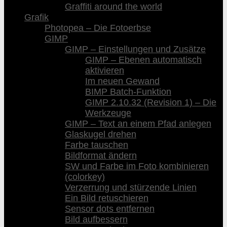
Graffiti around the world
Grafik
Photopea – Die Fotoerbse
GIMP
GIMP – Einstellungen und Zusätze
GIMP – Ebenen automatisch
aktivieren
Im neuen Gewand
BIMP Batch-Funktion
GIMP 2.10.32 (Revision 1) – Die
Werkzeuge
GIMP – Text an einem Pfad anlegen
Glaskugel drehen
Farbe tauschen
Bildformat ändern
SW und Farbe im Foto kombinieren
(colorkey)
Verzerrung und stürzende Linien
Ein Bild retuschieren
Sensor dots entfernen
Bild aufbessern