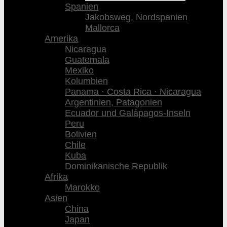
Spanien
Jakobsweg, Nordspanien
Mallorca
Amerika
Nicaragua
Guatemala
Mexiko
Kolumbien
Panama · Costa Rica · Nicaragua
Argentinien, Patagonien
Ecuador und Galápagos-Inseln
Peru
Bolivien
Chile
Kuba
Dominikanische Republik
Afrika
Marokko
Asien
China
Japan