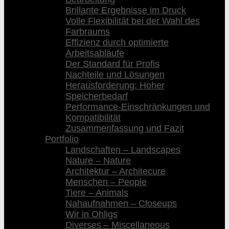
Brillante Ergebnisse im Druck
Volle Flexibilität bei der Wahl des
Farbraums
Effizienz durch optimierte
Arbeitsabläufe
Der Standard für Profis
Nachteile und Lösungen
Herausforderung: Hoher
Speicherbedarf
Performance-Einschränkungen und
Kompatibilität
Zusammenfassung und Fazit
Portfolio
Landschaften – Landscapes
Nature – Nature
Architektur – Architecure
Menschen – People
Tiere – Animals
Nahaufnahmen – Closeups
Wir in Ohligs
Diverses – Miscellaneous