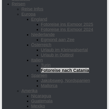
Reisen
Reise Infos
Europa
England
Fotoreise ins Exmoor 2025
Fotoreise ins Exmoor 2024
Niederlande
Egmond aan Zee
Österreich
Urlaub im Kleinwalsertal
Urlaub in Osttirol
Italien
Turin
Fotoreise nach Catania
Spanien
Jakobsweg, Nordspanien
Mallorca
Amerika
Nicaragua
Guatemala
Mexiko