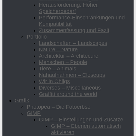
Herausforderung: Hoher
Speicherbedarf
Performance-Einschränkungen und
Kompatibilität
Zusammenfassung und Fazit
Portfolio
Landschaften – Landscapes
Nature – Nature
Architektur – Architecure
Menschen – People
Tiere – Animals
Nahaufnahmen – Closeups
Wir in Ohligs
Diverses – Miscellaneous
Graffiti around the world
Grafik
Photopea – Die Fotoerbse
GIMP
GIMP – Einstellungen und Zusätze
GIMP – Ebenen automatisch
aktivieren