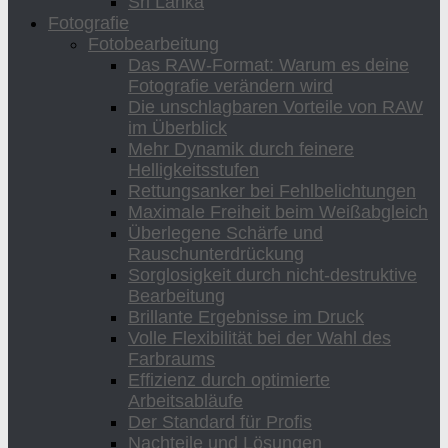
Sri Lanka
Fotografie
Fotobearbeitung
Das RAW-Format: Warum es deine
Fotografie verändern wird
Die unschlagbaren Vorteile von RAW
im Überblick
Mehr Dynamik durch feinere
Helligkeitsstufen
Rettungsanker bei Fehlbelichtungen
Maximale Freiheit beim Weißabgleich
Überlegene Schärfe und
Rauschunterdrückung
Sorglosigkeit durch nicht-destruktive
Bearbeitung
Brillante Ergebnisse im Druck
Volle Flexibilität bei der Wahl des
Farbraums
Effizienz durch optimierte
Arbeitsabläufe
Der Standard für Profis
Nachteile und Lösungen