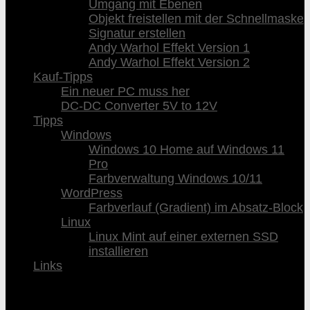
Umgang mit Ebenen
Objekt freistellen mit der Schnellmaske
Signatur erstellen
Andy Warhol Effekt Version 1
Andy Warhol Effekt Version 2
Kauf-Tipps
Ein neuer PC muss her
DC-DC Converter 5V to 12V
Tipps
Windows
Windows 10 Home auf Windows 11
Pro
Farbverwaltung Windows 10/11
WordPress
Farbverlauf (Gradient) im Absatz-Block
Linux
Linux Mint auf einer externen SSD
installieren
Links