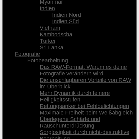
Myanmar
Indien
Indien Nord
Indien Süd
Vietnam
Kambodscha
Türkei
Sri Lanka
Fotografie
Fotobearbeitung
Das RAW-Format: Warum es deine
Fotografie verändern wird
Die unschlagbaren Vorteile von RAW
im Überblick
Mehr Dynamik durch feinere
Helligkeitsstufen
Rettungsanker bei Fehlbelichtungen
Maximale Freiheit beim Weißabgleich
Überlegene Schärfe und
Rauschunterdrückung
Sorglosigkeit durch nicht-destruktive
Bearbeitung