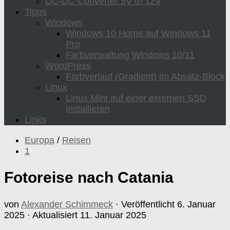
DC-DC Converter 5V to 12V
Tipps
Windows
Windows 10 Home auf Windows 11
Pro
Farbverwaltung Windows 10/11
WordPress
Farbverlauf (Gradient) im Absatz-Block
Linux
Linux Mint auf einer externen SSD
installieren
Links
Europa
/
Reisen
1
Fotoreise nach Catania
von
Alexander Schimmeck
· Veröffentlicht
6. Januar
2025
· Aktualisiert
11. Januar 2025