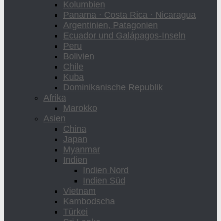
Kolumbien
Panama · Costa Rica · Nicaragua
Argentinien, Patagonien
Ecuador und Galápagos-Inseln
Peru
Bolivien
Chile
Kuba
Dominikanische Republik
Afrika
Marokko
Asien
China
Japan
Myanmar
Indien
Indien Nord
Indien Süd
Vietnam
Kambodscha
Türkei