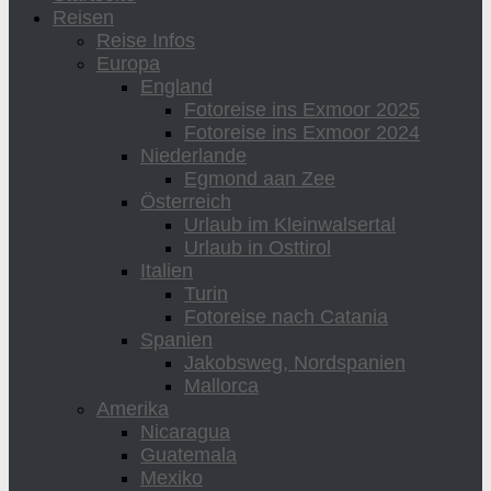
Reisen
Reise Infos
Europa
England
Fotoreise ins Exmoor 2025
Fotoreise ins Exmoor 2024
Niederlande
Egmond aan Zee
Österreich
Urlaub im Kleinwalsertal
Urlaub in Osttirol
Italien
Turin
Fotoreise nach Catania
Spanien
Jakobsweg, Nordspanien
Mallorca
Amerika
Nicaragua
Guatemala
Mexiko