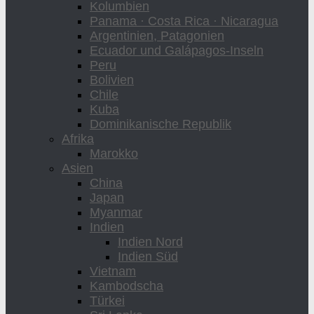
Kolumbien
Panama · Costa Rica · Nicaragua
Argentinien, Patagonien
Ecuador und Galápagos-Inseln
Peru
Bolivien
Chile
Kuba
Dominikanische Republik
Afrika
Marokko
Asien
China
Japan
Myanmar
Indien
Indien Nord
Indien Süd
Vietnam
Kambodscha
Türkei