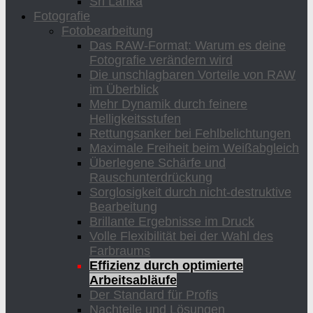
Sri Lanka
Fotografie
Fotobearbeitung
Das RAW-Format: Warum es deine
Fotografie verändern wird
Die unschlagbaren Vorteile von RAW
im Überblick
Mehr Dynamik durch feinere
Helligkeitsstufen
Rettungsanker bei Fehlbelichtungen
Maximale Freiheit beim Weißabgleich
Überlegene Schärfe und
Rauschunterdrückung
Sorglosigkeit durch nicht-destruktive
Bearbeitung
Brillante Ergebnisse im Druck
Volle Flexibilität bei der Wahl des
Farbraums
Effizienz durch optimierte
Arbeitsabläufe
Der Standard für Profis
Nachteile und Lösungen