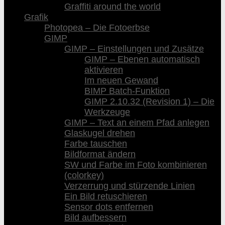
Graffiti around the world
Grafik
Photopea – Die Fotoerbse
GIMP
GIMP – Einstellungen und Zusätze
GIMP – Ebenen automatisch
aktivieren
Im neuen Gewand
BIMP Batch-Funktion
GIMP 2.10.32 (Revision 1) – Die
Werkzeuge
GIMP – Text an einem Pfad anlegen
Glaskugel drehen
Farbe tauschen
Bildformat ändern
SW und Farbe im Foto kombinieren
(colorkey)
Verzerrung und stürzende Linien
Ein Bild retuschieren
Sensor dots entfernen
Bild aufbessern