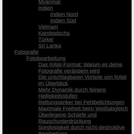
Myanmar
Indien
Indien Nord
Indien Süd
Vietnam
Kambodscha
Türkei
Sri Lanka
Fotografie
Fotobearbeitung
Das RAW-Format: Warum es deine
Fotografie verändern wird
Die unschlagbaren Vorteile von RAW
im Überblick
Mehr Dynamik durch feinere
Helligkeitsstufen
Rettungsanker bei Fehlbelichtungen
Maximale Freiheit beim Weißabgleich
Überlegene Schärfe und
Rauschunterdrückung
Sorglosigkeit durch nicht-destruktive
Bearbeitung