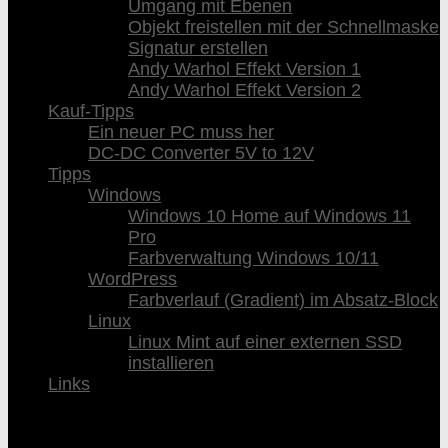
Umgang mit Ebenen
Objekt freistellen mit der Schnellmaske
Signatur erstellen
Andy Warhol Effekt Version 1
Andy Warhol Effekt Version 2
Kauf-Tipps
Ein neuer PC muss her
DC-DC Converter 5V to 12V
Tipps
Windows
Windows 10 Home auf Windows 11
Pro
Farbverwaltung Windows 10/11
WordPress
Farbverlauf (Gradient) im Absatz-Block
Linux
Linux Mint auf einer externen SSD
installieren
Links