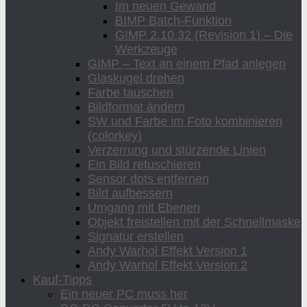
Im neuen Gewand
BIMP Batch-Funktion
GIMP 2.10.32 (Revision 1) – Die
Werkzeuge
GIMP – Text an einem Pfad anlegen
Glaskugel drehen
Farbe tauschen
Bildformat ändern
SW und Farbe im Foto kombinieren
(colorkey)
Verzerrung und stürzende Linien
Ein Bild retuschieren
Sensor dots entfernen
Bild aufbessern
Umgang mit Ebenen
Objekt freistellen mit der Schnellmaske
Signatur erstellen
Andy Warhol Effekt Version 1
Andy Warhol Effekt Version 2
Kauf-Tipps
Ein neuer PC muss her