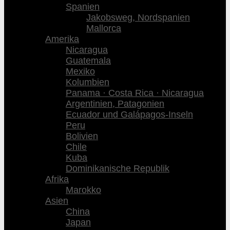
Spanien
Jakobsweg, Nordspanien
Mallorca
Amerika
Nicaragua
Guatemala
Mexiko
Kolumbien
Panama · Costa Rica · Nicaragua
Argentinien, Patagonien
Ecuador und Galápagos-Inseln
Peru
Bolivien
Chile
Kuba
Dominikanische Republik
Afrika
Marokko
Asien
China
Japan