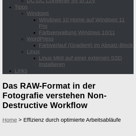
DC-DC Converter 5V to 12V
Tipps
Windows
Windows 10 Home auf Windows 11
Pro
Farbverwaltung Windows 10/11
WordPress
Farbverlauf (Gradient) im Absatz-Block
Linux
Linux Mint auf einer externen SSD
installieren
Links
Das RAW-Format in der
Fotografie verstehen
Non-
Destructive Workflow
Home
>
Effizienz durch optimierte Arbeitsabläufe