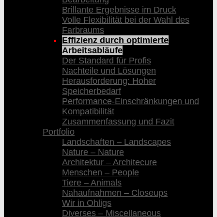
Brillante Ergebnisse im Druck
Volle Flexibilität bei der Wahl des
Farbraums
Effizienz durch optimierte
Arbeitsabläufe
Der Standard für Profis
Nachteile und Lösungen
Herausforderung: Hoher
Speicherbedarf
Performance-Einschränkungen und
Kompatibilität
Zusammenfassung und Fazit
Portfolio
Landschaften – Landscapes
Nature – Nature
Architektur – Architecure
Menschen – People
Tiere – Animals
Nahaufnahmen – Closeups
Wir in Ohligs
Diverses – Miscellaneous