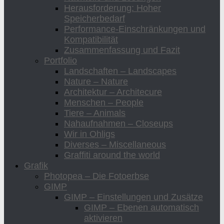
Herausforderung: Hoher
Speicherbedarf
Performance-Einschränkungen und
Kompatibilität
Zusammenfassung und Fazit
Portfolio
Landschaften – Landscapes
Nature – Nature
Architektur – Architecure
Menschen – People
Tiere – Animals
Nahaufnahmen – Closeups
Wir in Ohligs
Diverses – Miscellaneous
Graffiti around the world
Grafik
Photopea – Die Fotoerbse
GIMP
GIMP – Einstellungen und Zusätze
GIMP – Ebenen automatisch
aktivieren