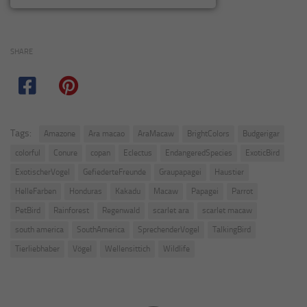
SHARE
Tags:
Amazone
Ara macao
AraMacaw
BrightColors
Budgerigar
colorful
Conure
copan
Eclectus
EndangeredSpecies
ExoticBird
ExotischerVogel
GefiederteFreunde
Graupapagei
Haustier
HelleFarben
Honduras
Kakadu
Macaw
Papagei
Parrot
PetBird
Rainforest
Regenwald
scarlet ara
scarlet macaw
south america
SouthAmerica
SprechenderVogel
TalkingBird
Tierliebhaber
Vögel
Wellensittich
Wildlife