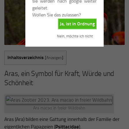
sie werden nach google weiter
geleitet.
Wollen Sie das zulassen?
Ja, ist in Ordnung
Nein, möchte ich nicht
Inhaltsverzeichnis
[
Anzeigen
]
Aras, ein Symbol für Kraft, Würde und
Schönheit
Ara macao in freier Wildbahn
Aras (Ara) bilden eine Gattung innerhalb der Familie der
eigentlichen Papageien (
Psittacidae
).