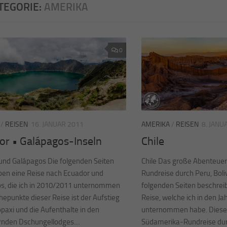
TEGORIE:
AMERIKA
0
/
REISEN
16. JANUAR 2011
AMERIKA
/
REISEN
8. JANU
or • Galápagos-Inseln
Chile
und Galápagos Die folgenden Seiten
Chile Das große Abenteue
ben eine Reise nach Ecuador und
Rundreise durch Peru, Boliv
s, die ich in 2010/2011 unternommen
folgenden Seiten beschrei
epunkte dieser Reise ist der Aufstieg
Reise, welche ich in den J
paxi und die Aufenthalte in den
unternommen habe. Diese 
nden Dschungellodges....
Südamerika-Rundreise durch