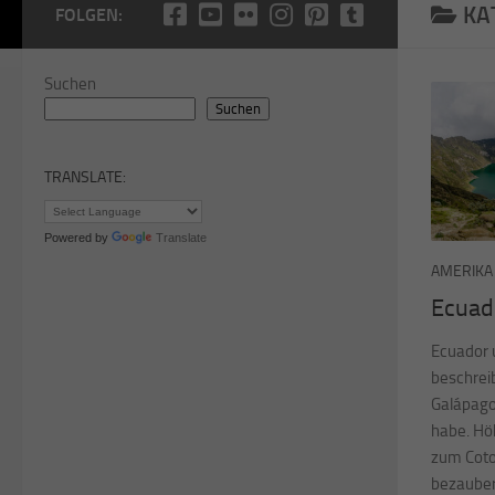
KA
FOLGEN:
Suchen
Suchen
TRANSLATE:
Powered by
Translate
AMERIKA
Ecuad
Ecuador 
beschrei
Galápago
habe. Höh
zum Coto
bezauber