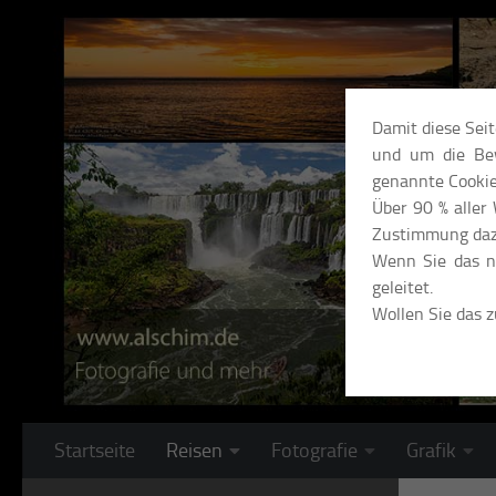
Unter dem Inhalt
Damit diese Sei
und um die Bew
genannte Cookie
Über 90 % aller
Zustimmung daz
Wenn Sie das ni
geleitet.
Wollen Sie das 
Startseite
Reisen
Fotografie
Grafik