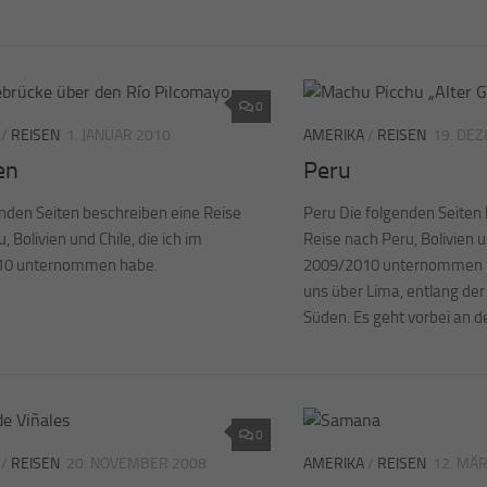
0
/
REISEN
1. JANUAR 2010
AMERIKA
/
REISEN
19. DE
en
Peru
enden Seiten beschreiben eine Reise
Peru Die folgenden Seiten
, Bolivien und Chile, die ich im
Reise nach Peru, Bolivien un
10 unternommen habe.
2009/2010 unternommen ha
uns über Lima, entlang de
Süden. Es geht vorbei an de
0
/
REISEN
20. NOVEMBER 2008
AMERIKA
/
REISEN
12. MÄ