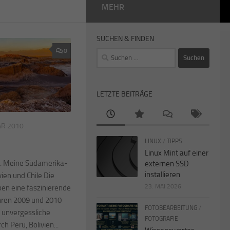
MEHR
SUCHEN & FINDEN
0
Suchen
nach:
LETZTE BEITRÄGE
AR 2010
LINUX
/
TIPPS
Linux Mint auf einer
r: Meine Südamerika-
externen SSD
installieren
ien und Chile Die
23. MAI 2026
ben eine faszinierende
ahren 2009 und 2010
FOTOBEARBEITUNG
/
unvergessliche
FOTOGRAFIE
 Peru, Bolivien...