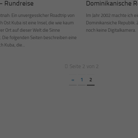
– Rundreise
Dominikanische R
tnah: Ein unvergesslicher Roadtrip von
Im Jahr 2002 machte ich ei
 Ost Kuba ist eine Insel, die wie kaum
Dominikansiche Republik. Z
er Ort auf dieser Welt die Sinne
noch keine Digitalkamera.
. Die folgenden Seiten beschreiben eine
h Kuba, die...
Seite 2 von 2
«
1
2