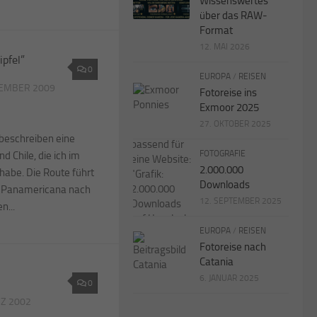
Wissenswertes
über das RAW-
Format
12. MAI 2026
0
EUROPA
/
REISEN
ZEMBER 2009
Fotoreise ins
Exmoor 2025
27. OKTOBER 2025
 beschreiben eine
FOTOGRAFIE
d Chile, die ich im
2.000.000
be. Die Route führt
Downloads
r Panamericana nach
12. SEPTEMBER 2025
n...
EUROPA
/
REISEN
Fotoreise nach
Catania
6. JANUAR 2025
0
RZ 2002