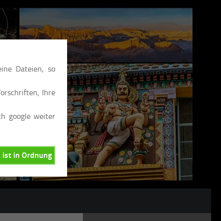
ine Dateien, so
rschriften, Ihre
ch google weiter
, ist in Ordnung