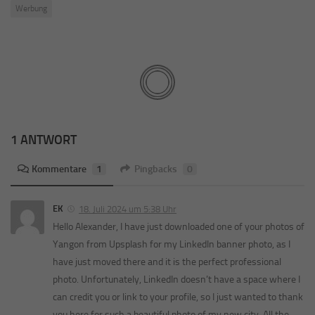
Werbung
1 ANTWORT
Kommentare
1
Pingbacks
0
EK
18. Juli 2024 um 5:38 Uhr
Hello Alexander, I have just downloaded one of your photos of
Yangon from Upsplash for my LinkedIn banner photo, as I
have just moved there and it is the perfect professional
photo. Unfortunately, LinkedIn doesn’t have a space where I
can credit you or link to your profile, so I just wanted to thank
you here for such a beautiful photo of my new city. All the