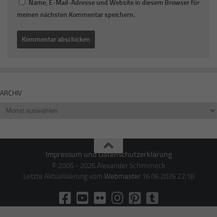
Name, E-Mail-Adresse und Website in diesem Browser für
meinen nächsten Kommentar speichern.
ARCHIV
Archiv
Impressum und Datenschutzerklärung
© 2005 - 2026 Alexander Schimmeck
Letzte Aktualisierung vom
Webmaster
16.06.2026 22:18