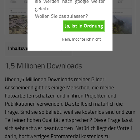
sie werden nach google weiter
geleitet.
Wollen Sie das zulassen?
Ja, ist in Ordnung
Nein, möchte ich nicht
Inhaltsverzeichnis
[
Anzeigen
]
1,5 Millionen Downloads
Über 1,5 Millionen Downloads meiner Bilder!
Anscheinend gibt es einige Menschen, die meine
Fotoarbeiten schätzen und in ihren Projekten und
Publikationen verwenden. Da stellt sich natürlich die
Frage: Sind sie so beliebt, weil sie kostenlos sind und zum
Teil einer hohen Qualität entsprechen? Diese Frage lässt
sich sehr schwer beantworten. Natürlich liegt der Vorteil
darin, hochwertiges Fotomaterial kostenlos zu