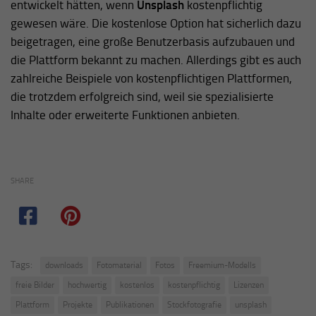
entwickelt hätten, wenn
Unsplash
kostenpflichtig
gewesen wäre. Die kostenlose Option hat sicherlich dazu
beigetragen, eine große Benutzerbasis aufzubauen und
die Plattform bekannt zu machen. Allerdings gibt es auch
zahlreiche Beispiele von kostenpflichtigen Plattformen,
die trotzdem erfolgreich sind, weil sie spezialisierte
Inhalte oder erweiterte Funktionen anbieten.
SHARE
Tags:
downloads
Fotomaterial
Fotos
Freemium-Modells
freie Bilder
hochwertig
kostenlos
kostenpflichtig
Lizenzen
Plattform
Projekte
Publikationen
Stockfotografie
unsplash